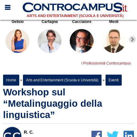
ARTS AND ENTERTAINMENT (SCUOLA E UNIVERSITÀ)
Gelisio
Carfagna
Cacciatore
Meoli
I Professionisti Controcampus
Home
»
Arts and Entertainment (Scuola e Università)
»
Eventi
Workshop sul
“Metalinguaggio della
linguistica”
R. C.