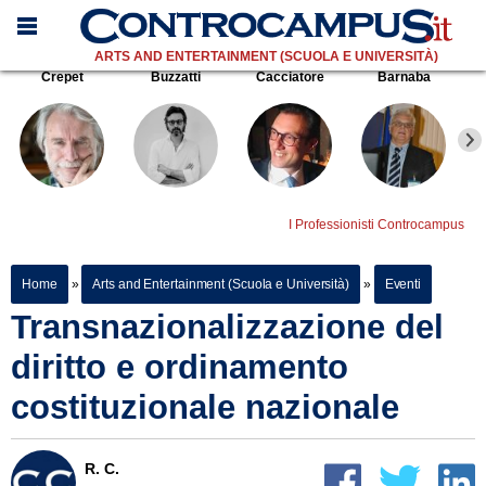
ARTS AND ENTERTAINMENT (SCUOLA E UNIVERSITÀ)
Crepet
Buzzatti
Cacciatore
Barnaba
I Professionisti Controcampus
Home
»
Arts and Entertainment (Scuola e Università)
»
Eventi
Transnazionalizzazione del
diritto e ordinamento
costituzionale nazionale
R. C.