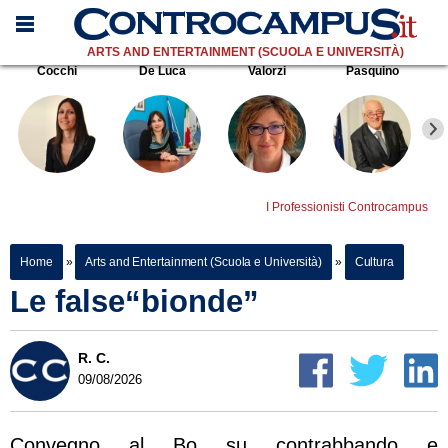
ARTS AND ENTERTAINMENT (SCUOLA E UNIVERSITÀ)
Cocchi
De Luca
Valorzi
Pasquino
I Professionisti Controcampus
Home
»
Arts and Entertainment (Scuola e Università)
»
Cultura
Le false“bionde”
R. C.
09/08/2026
Convegno al Bo su contrabbando e