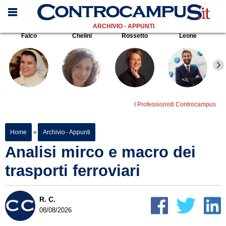
ARCHIVIO - APPUNTI
Falco
Chelini
Rossetto
Leone
I Professionisti Controcampus
Home
»
Archivio - Appunti
Analisi mirco e macro dei
trasporti ferroviari
R. C.
08/08/2026