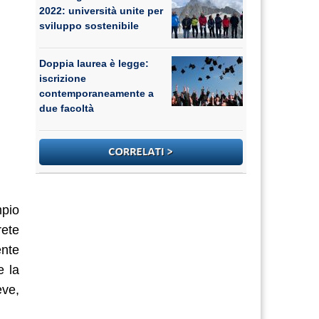
2022: università unite per
sviluppo sostenibile
Doppia laurea è legge:
iscrizione
contemporaneamente a
due facoltà
mpio
rete
ente
e la
eve,