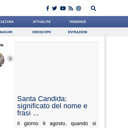
CULTURA
ATTUALITA’
TENDENZE
AUGURI
OROSCOPO
ESTRAZIONI
Auguri
Oroscopo
Estrazioni
te
iornalista
Boschetti
Catizone
Lavoro
de Durante
Psicologia
Mazzone
Meoli
Grassot
Santa Candida:
significato del nome e
frasi ...
Il giorno 9 agosto, quando si