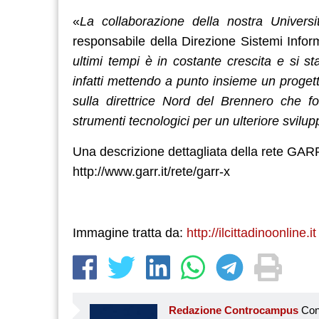
«
La collaborazione della nostra Univers
responsabile della Direzione Sistemi Inform
ultimi tempi è in costante crescita e si st
infatti mettendo a punto insieme un proget
sulla direttrice Nord del Brennero che fo
strumenti tecnologici per un ulteriore svilup
Una descrizione dettagliata della rete GARR-
http://www.garr.it/rete/garr-x
Immagine tratta da:
http://ilcittadinoonline.it
Redazione Controcampus
Controcampus è Il magazine più letto dai giovani su: Scuola, Università, Ricerca, Formazione, Lavoro. Controcampus nasce nell’ottobre 2001 con la missione di affiancare con la notizia e l’informazione, il mondo dell’istruzione e dell’università. Il suo cuore pulsante sono i giovani, menti libere e non compromesse da nessun interesse di parte. Il progetto è ambizioso e Controcampus cresce e si evolve arricchendo il proprio staff con nuovi giovani vogliosi di essere protagonisti in un’avventura editoriale. Aumentano e si perfezionano le competenze e le professionalità di ognuno. Questo porta Controcam