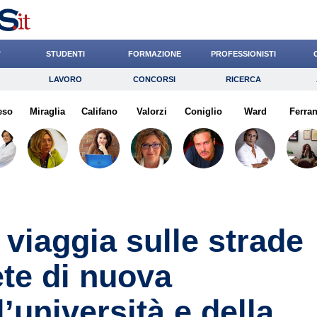
’
STUDENTI
FORMAZIONE
PROFESSIONISTI
LAVORO
CONCORSI
RICERCA
Lavoro
Concorsi
Ricerca
eso
Miraglia
Risparmio
Califano
Valorzi
Diritto
Coniglio
Economia
Ward
Ferran
G
 viaggia sulle strade
ete di nuova
’università e della