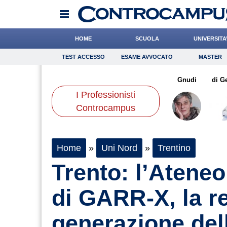
HOME
SCUOLA
UNIVERSITA
TEST ACCESSO
ESAME AVVOCATO
MASTER
TEST ACCESSO
Esame Avvocato
Master
manno
Quarta
Rossetto
Onomastico
Santaniello
Bricolage
Paleari
Gnudi
Consigli
di G
I Professionisti
Scienze
Controcampus
Home
»
Uni Nord
»
Trentino
Trento: l’Ateneo
di GARR-X, la r
generazione dell