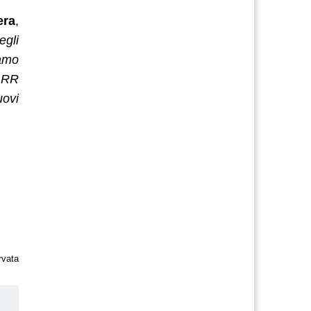
era
,
egli
iamo
GARR
uovi
rvata