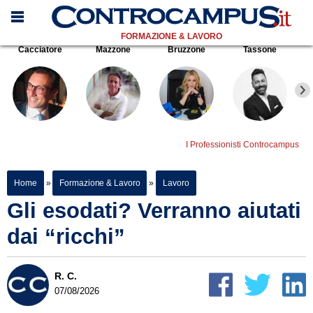
FORMAZIONE & LAVORO
Cacciatore
Mazzone
Bruzzone
Tassone
I Professionisti Controcampus
Home
»
Formazione & Lavoro
»
Lavoro
Gli esodati? Verranno aiutati
dai “ricchi”
R. C.
07/08/2026