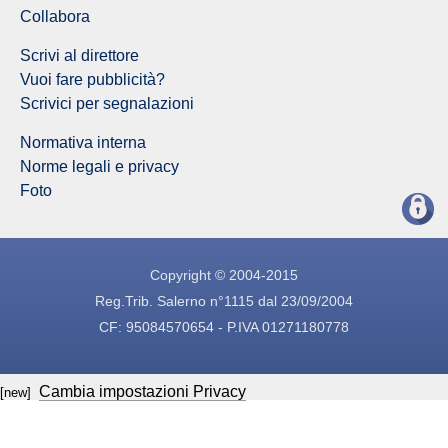
Collabora
Scrivi al direttore
Vuoi fare pubblicità?
Scrivici per segnalazioni
Normativa interna
Norme legali e privacy
Foto
Copyright © 2004-2015
Reg.Trib. Salerno n°1115 dal 23/09/2004
CF: 95084570654 - P.IVA 01271180778
Cambia impostazioni Privacy
[new]