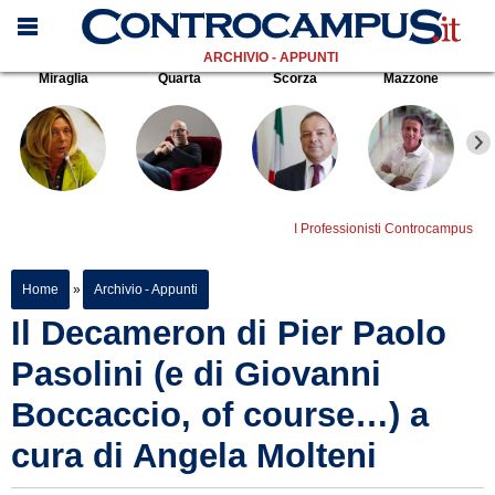
ARCHIVIO - APPUNTI
Miraglia
Quarta
Scorza
Mazzone
I Professionisti Controcampus
Home
»
Archivio - Appunti
Il Decameron di Pier Paolo
Pasolini (e di Giovanni
Boccaccio, of course…) a
cura di Angela Molteni