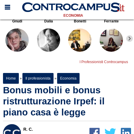
ECONOMIA
Gnudi
Dalia
Bonetti
Ferrante
I Professionisti Controcampus
Home
»
Il professionista
»
Economia
Bonus mobili e bonus
ristrutturazione Irpef: il
piano casa è legge
R. C.