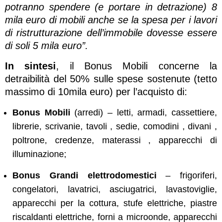
potranno spendere (e portare in detrazione) 8
mila euro di mobili anche se la spesa per i lavori
di ristrutturazione dell’immobile dovesse essere
di soli 5 mila euro”.
In sintesi
, il Bonus Mobili concerne la
detraibilità del 50% sulle spese sostenute (tetto
massimo di 10mila euro) per l’acquisto di:
Bonus
Mobili
(arredi) – letti, armadi, cassettiere,
librerie, scrivanie, tavoli , sedie, comodini , divani ,
poltrone, credenze, materassi , apparecchi di
illuminazione;
Bonus Grandi elettrodomestici
– frigoriferi,
congelatori, lavatrici, asciugatrici, lavastoviglie,
apparecchi per la cottura, stufe elettriche, piastre
riscaldanti elettriche, forni a microonde, apparecchi