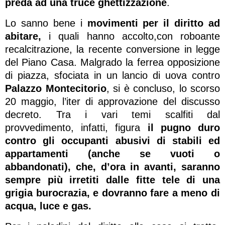
preda ad una truce ghettizzazione
.
Lo sanno bene i
movimenti per il diritto ad
abitare,
i quali hanno accolto,con roboante
recalcitrazione, la recente conversione in legge
del Piano Casa. Malgrado la ferrea opposizione
di piazza, sfociata in un lancio di uova contro
Palazzo Montecitorio
, si è concluso, lo scorso
20 maggio, l’iter di approvazione del discusso
decreto. Tra i vari temi scalfiti dal
provvedimento, infatti, figura
il pugno duro
contro gli occupanti abusivi di stabili ed
appartamenti (anche se vuoti o
abbandonati), che, d’ora in avanti, saranno
sempre più irretiti dalle fitte tele di una
grigia burocrazia, e dovranno fare a meno di
acqua, luce e gas.