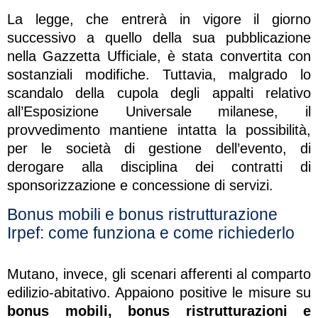
La legge, che entrerà in vigore il giorno
successivo a quello della sua pubblicazione
nella Gazzetta Ufficiale, è stata convertita con
sostanziali modifiche. Tuttavia, malgrado lo
scandalo della cupola degli appalti relativo
all’Esposizione Universale milanese, il
provvedimento mantiene intatta la possibilità,
per le società di gestione dell’evento, di
derogare alla disciplina dei contratti di
sponsorizzazione e concessione di servizi.
Bonus mobili e bonus ristrutturazione
Irpef: come funziona e come richiederlo
Mutano, invece, gli scenari afferenti al comparto
edilizio-abitativo. Appaiono positive le misure su
bonus mobili, bonus ristrutturazioni e