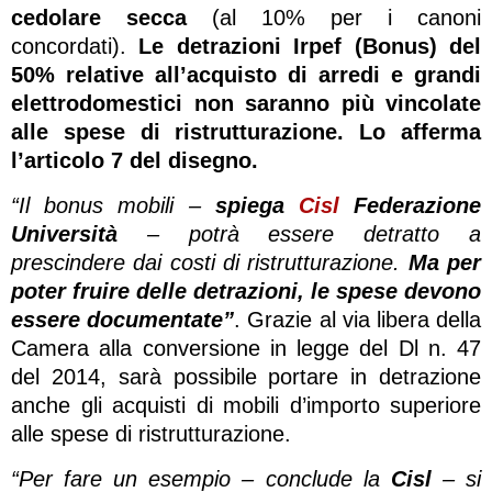
cedolare secca
(al 10% per i canoni
concordati).
Le detrazioni Irpef (Bonus) del
50% relative all’acquisto di arredi e grandi
elettrodomestici non saranno più vincolate
alle spese di ristrutturazione. Lo afferma
l’articolo 7 del disegno.
“Il bonus mobili –
spiega
Cisl
Federazione
Università
– potrà essere detratto a
prescindere dai costi di ristrutturazione.
Ma per
poter fruire delle detrazioni, le spese devono
essere documentate”
. Grazie al via libera della
Camera alla conversione in legge del Dl n. 47
del 2014, sarà possibile portare in detrazione
anche gli acquisti di mobili d’importo superiore
alle spese di ristrutturazione.
“Per fare un esempio – conclude la
Cisl
– si