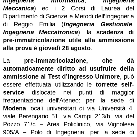
Ingegneria Informatica
,
Ingegneria
Meccanica
) ed i 2 Corsi di Laurea del
Dipartimento di Scienze e Metodi dell’Ingegneria
di Reggio Emilia (
Ingegneria Gestionale
,
Ingegneria Meccatronica
), la
scadenza di
pre-immatricolazione utile alla ammissione
alla prova
è
giovedì 28 agosto
.
La
pre-immatricolazione, che dà
automaticamente diritto ad usufruire della
ammissione al Test d’Ingresso Unimore
, può
essere effettuata utilizzando le
torrette self-
service
dislocate nei punti di maggior
frequentazione dell’Ateneo: per la sede di
Modena
locali universitari di via Università 4,
viale Berengario 51, via Campi 213/b, via del
Pozzo 71/c – Area Policlinico, via Vignolese
905/A – Polo di Ingegneria; per la sede di