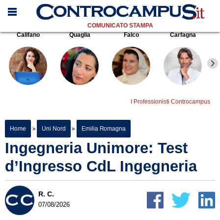
COMUNICATO STAMPA
Califano
Quaglia
Falco
Carfagna
I Professionisti Controcampus
Home
»
Uni Nord
»
Emilia Romagna
Ingegneria Unimore: Test
d’Ingresso CdL Ingegneria
R. C.
07/08/2026