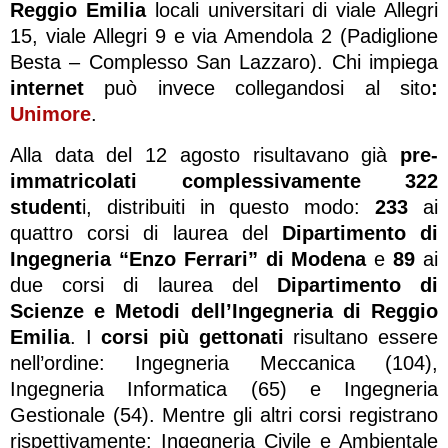
Reggio Emilia
locali universitari di viale Allegri
15, viale Allegri 9 e via Amendola 2 (Padiglione
Besta – Complesso San Lazzaro). Chi impiega
internet
può invece collegandosi al sito
:
Unimore
.
Alla data del 12 agosto risultavano già
pre-
immatricolati complessivamente 322
student
i, distribuiti in questo modo:
233
ai
quattro corsi di laurea del
Dipartimento di
Ingegneria “Enzo Ferrari” di Modena
e
89
ai
due corsi di laurea del
Dipartimento di
Scienze e Metodi dell’Ingegneria di Reggio
Emilia
. I
corsi più gettonati
risultano essere
nell’ordine: Ingegneria Meccanica (104),
Ingegneria Informatica (65) e Ingegneria
Gestionale (54). Mentre gli altri corsi registrano
rispettivamente: Ingegneria Civile e Ambientale