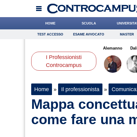
HOME
SCUOLA
UNIVERSITA
TEST ACCESSO
ESAME AVVOCATO
MASTER
TEST ACCESSO
Esame Avvocato
Master
Geso
Leone
Rinaldi
Onomastico
Califano
Bricolage
Quaglia
Alemanno
Consigli
Dal
I Professionisti
Scienze
Controcampus
Home
»
Il professionista
»
Comunica
Mappa concettua
come fare una 