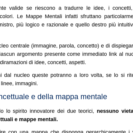
e valide se riescono a tradurre le idee, i concetti,
olori. Le Mappe Mentali infatti sfruttano particolarm
nistro, più logico e razionale e quello destro più intuiti
ucleo centrale (immagine, parola, concetto) e di dispiega
ti. Ciascun argomento presente come immediato link al nu
diramazioni di idee, concetti, aspetti.
dal nucleo queste potranno a loro volta, se lo si rit
 linee, immagini.
cettuale e della mappa mentale
o lo spirito innovatore dei due teorici,
nessuno vieta
tuali e mappe mentali.
rtire con una mappa che disponga gerarchicamente i 