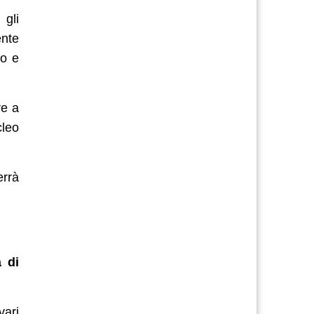
 gli
ente
vo e
re a
cleo
errà
 di
vari