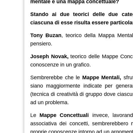
mentale e una mappa concettuale?
Stando ai due teorici delle due cat
ciascuna di esse risulta essere particola
Tony Buzan
, teorico della Mappa Mental
pensiero.
Joseph Novak,
teorico delle Mappe Concet
conoscenze in un grafico.
Sembrerebbe che le
Mappe Mentali,
sfrut
siano maggiormente indicate per generar
(tecnica di creatività di gruppo dove ciasc
ad un problema.
Le
Mappe Concettuali
invece, lavorand
associativa dei concetti, sembrerebbero 
proprie conoscenze intorno ad un argomen