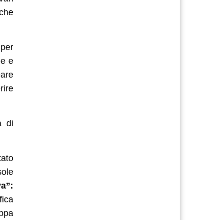
 che
per
le e
eare
rire
à di
tato
sole
va”:
fica
appa