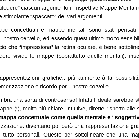
esplodere” ciascun argomento in rispettive Mappe Mentali
e stimolante “spaccato” dei vari argomenti.
pe concettuali e mappe mentali sono stati pensati 
el nostro cervello, ed essendo quest’ultimo molto sensibi
o ciò che “impressiona” la retina oculare, è bene sottolin
ndere vivide le mappe (soprattutto quelle mentali), inse
appresentazioni grafiche.. più aumenterà la possibilit
emorizzazione e ricordo per il nostro cervello.
ra una sorta di controsenso! Infatti l’ideale sarebbe s
ppe (!), molto più chiare, intuitive, dirette rispetto alle 
 mappa concettuale come quella mentale e “soggetti
ealizzazione, diventano poi però una rappresentazione gra
el tutto personali. Questo per sottolineare che una m