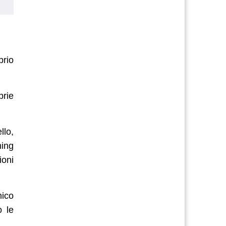
prio
prie
llo,
ming
ioni
ico
o le