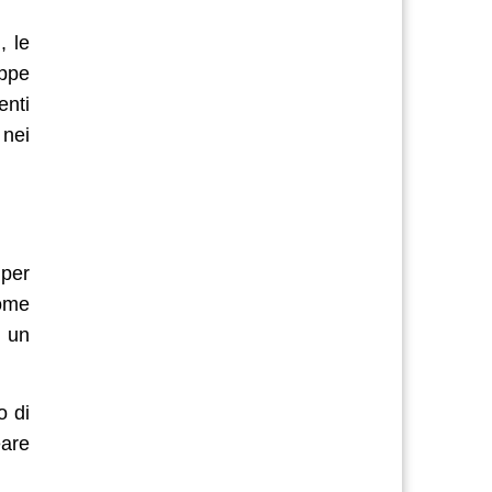
, le
appe
enti
 nei
per
come
 un
o di
eare