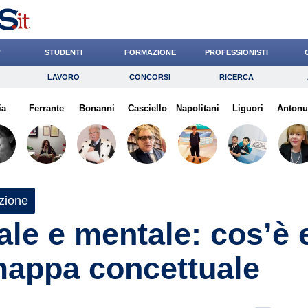
’
STUDENTI
FORMAZIONE
PROFESSIONISTI
LAVORO
CONCORSI
RICERCA
Lavoro
Concorsi
Ricerca
ia
Ferrante
Risparmio
Bonanni
Casciello
Diritto
Napolitani
Economia
Liguori
Antonu
G
zione
le e mentale: cos’è 
mappa concettuale