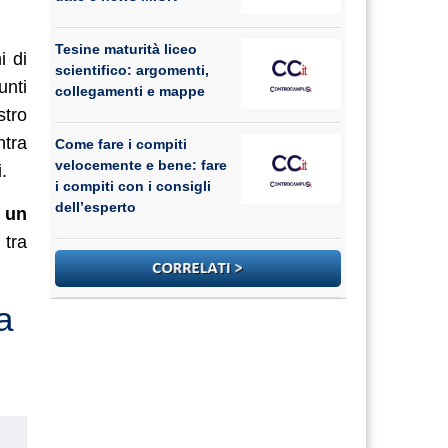
Tesine maturità liceo
i di
scientifico: argomenti,
unti
collegamenti e mappe
stro
ntra
Come fare i compiti
velocemente e bene: fare
.
i compiti con i consigli
dell’esperto
 un
 tra
a