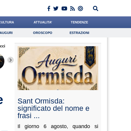
CULTURA
ATTUALITA’
TENDENZE
AUGURI
OROSCOPO
ESTRAZIONI
Auguri
Oroscopo
Estrazioni
cci
iornalista
Crepet
Paleari
Lavoro
Cacciatore
Psicologia
Rossetto
Ward
Meoli
e
Sant Ormisda:
significato del nome e
frasi ...
Il giorno 6 agosto, quando si