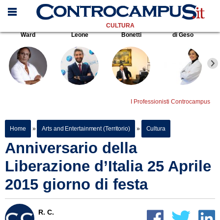
CULTURA
Ward
Leone
Bonetti
di Geso
I Professionisti Controcampus
Home
»
Arts and Entertainment (Territorio)
»
Cultura
Anniversario della
Liberazione d’Italia 25 Aprile
2015 giorno di festa
R. C.