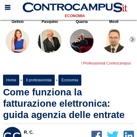
ECONOMIA
Gelisio
Pasquino
Quarta
Meoli
I Professionisti Controcampus
Home
»
Il professionista
»
Economia
Come funziona la
fatturazione elettronica:
guida agenzia delle entrate
R. C.