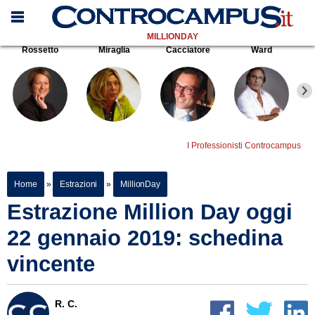
MILLIONDAY
Rossetto
Miraglia
Cacciatore
Ward
I Professionisti Controcampus
Home
»
Estrazioni
»
MillionDay
Estrazione Million Day oggi
22 gennaio 2019: schedina
vincente
R. C.