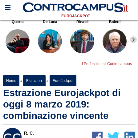
EUROJACKPOT
Quarta
De Luca
Rinaldi
Baietti
I Professionisti Controcampus
Home
»
Estrazioni
»
EuroJackpot
Estrazione Eurojackpot di
oggi 8 marzo 2019:
combinazione vincente
R. C.