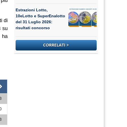
 più
Estrazioni Lotto,
10eLotto e SuperEnalotto
i di
del 31 Luglio 2026:
8 su
risultati concorso
 ha
3
0
3