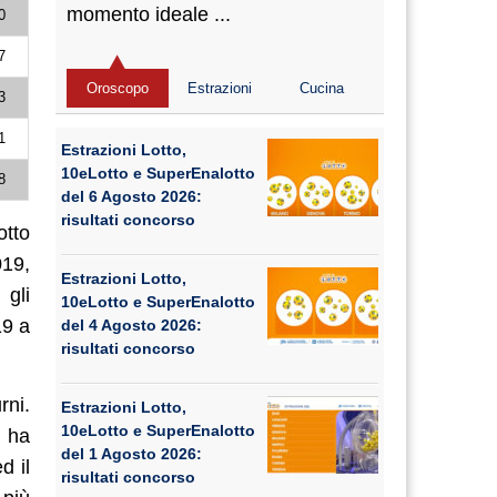
momento ideale ...
0
7
Oroscopo
Estrazioni
Cucina
3
1
Estrazioni Lotto,
10eLotto e SuperEnalotto
8
del 6 Agosto 2026:
risultati concorso
otto
019,
Estrazioni Lotto,
 gli
10eLotto e SuperEnalotto
19 a
del 4 Agosto 2026:
risultati concorso
ni.
Estrazioni Lotto,
10eLotto e SuperEnalotto
e
ha
del 1 Agosto 2026:
d il
risultati concorso