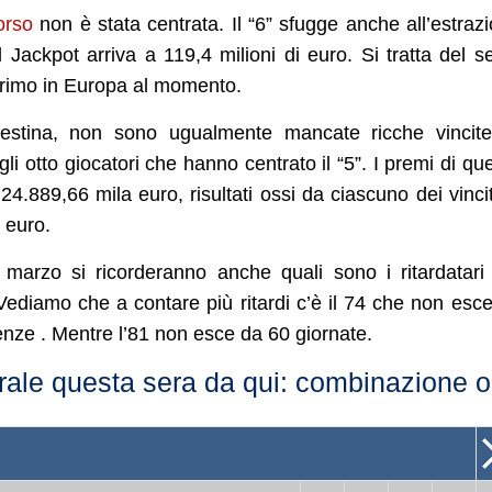
orso
non è stata centrata. Il “6” sfugge anche all’estraz
Jackpot arriva a 119,4 milioni di euro. Si tratta del s
l primo in Europa al momento.
estina, non sono ugualmente mancate ricche vincite
li otto giocatori che hanno centrato il “5”. I premi di qu
4.889,66 mila euro, risultati ossi da ciascuno dei vincit
 euro.
 marzo si ricorderanno anche quali sono i ritardatari
Vediamo che a contare più ritardi c’è il 74 che non esc
senze . Mentre l’81 non esce da 60 giornate.
serale questa sera da qui: combinazione o