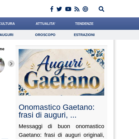
CULTURA
ATTUALITA’
TENDENZE
AUGURI
OROSCOPO
ESTRAZIONI
Auguri
Oroscopo
Estrazioni
ne
iornalista
Dalia
Alemanno
Lavoro
Catizone
Psicologia
Scorza
Casciello
Bruzzo
Onomastico Gaetano:
frasi di auguri, ...
Messaggi di buon onomastico
Gaetano: frasi di auguri originali,