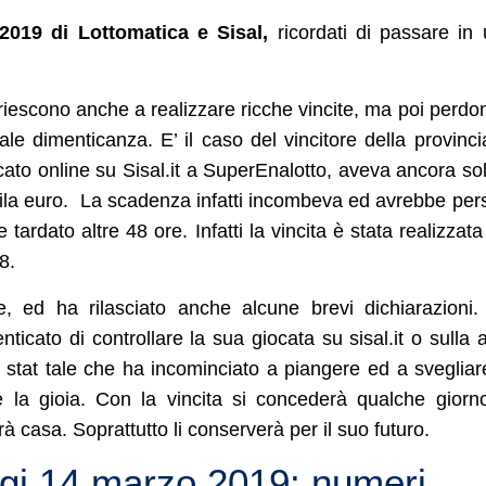
2019 di Lottomatica e Sisal,
ricordati di passare in
e riescono anche a realizzare ricche vincite, ma poi perdon
ale dimenticanza. E’ il caso del vincitore della provinci
to online su Sisal.it a SuperEnalotto, aveva ancora so
 mila euro. La scadenza infatti incombeva ed avrebbe pers
 tardato altre 48 ore. Infatti la vincita è stata realizzata
8.
 ed ha rilasciato anche alcune brevi dichiarazioni
ticato di controllare la sua giocata su sisal.it o sulla 
è stat tale che ha incominciato a piangere ed a svegliar
e la gioia. Con la vincita si concederà qualche giorn
 casa. Soprattutto li conserverà per il suo futuro.
ggi 14 marzo 2019: numeri