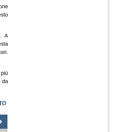
ione
esto
. A
esta
ori.
 più
e da
ro