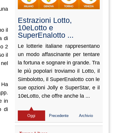
 una
Estrazioni Lotto,
10eLotto e
o il
SuperEnalotto ...
a di
Le lotterie italiane rappresentano
lo 2
un modo affascinante per tentare
o il
la fortuna e sognare in grande. Tra
 nel
le più popolari troviamo il Lotto, il
Simbolotto, il SuperEnalotto con le
. Ha
sue opzioni Jolly e SuperStar, e il
app.
10eLotto, che offre anche la ...
e in
o di
Oggi
Precedente
Archivio