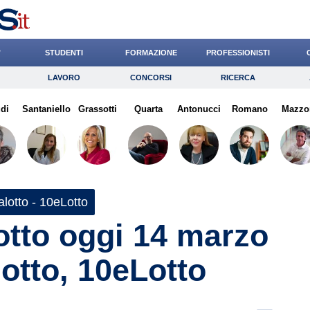
’
STUDENTI
FORMAZIONE
PROFESSIONISTI
LAVORO
CONCORSI
RICERCA
Lavoro
Concorsi
Ricerca
di
Santaniello
Risparmio
Grassotti
Quarta
Diritto
Antonucci
Economia
Romano
Mazzo
G
lotto - 10eLotto
otto oggi 14 marzo
otto, 10eLotto