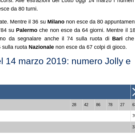
orsi. Alle estrazioni del Lotto oggi 14 marzo i numeri
sce da 80 turni.
ate. Mentre il 36 su
Milano
non esce da 80 appuntament
l’84 su
Palermo
che non esce da 64 giorni. Mentre il 1
sono da segnalare anche il 74 sulla ruota di
Bari
che
 sulla ruota
Nazionale
non esce da 67 colpi di gioco.
el 14 marzo 2019: numero Jolly e
28
42
86
78
27
6
7
3