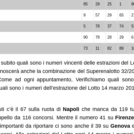
85
29
25
1
8
9
57
29
65
2
5
78
37
74
5
90
78
28
29
6
73
11
82
89
1
subito quali sono i numeri vincenti delle estrazioni del L
 conoscerà anche la combinazione del Superenalotto 32/2
 Come ad ogni appuntamento, Verifichiamo quali sono
Quali sono i numeri dell’estrazione del Lotto 14 marzo 20
uti c’è il 67 sulla ruota di
Napoli
che manca da 119 tur
pello da 116 concorsi. Mentre il numero 41 su
Firenz
importanti da riportare ci sono anche il 39 su
Genova
e