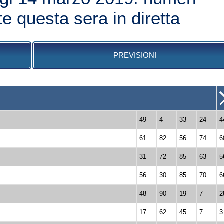
te questa sera in diretta
PREVISIONI
49
4
33
24
4
61
82
56
74
6
31
72
85
63
5
56
30
85
70
6
48
90
19
7
2
17
62
45
7