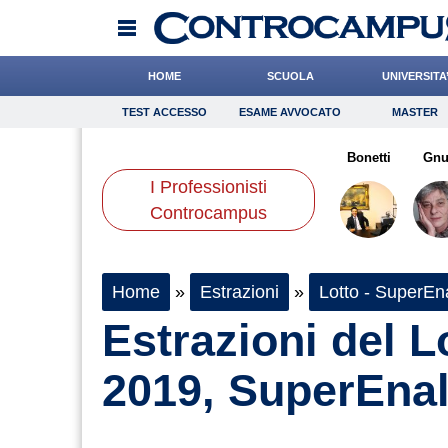
HOME
SCUOLA
UNIVERSITA
TEST ACCESSO
ESAME AVVOCATO
MASTER
TEST ACCESSO
Esame Avvocato
Master
isio
Ferrante
Chelini
Onomastico
di Geso
Bricolage
Cocchi
Bonetti
Consigli
Gnu
I Professionisti
Scienze
Controcampus
Home
»
Estrazioni
»
Lotto - SuperEna
Estrazioni del L
2019, SuperEnal