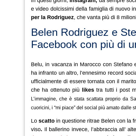
In questi giorni,
Instagram,
da sempre socia
e video dolcissimi della famiglia di nuovo 
per la Rodriguez
, che vanta più di 8 milion
Belen Rodriguez e Ste
Facebook con più di un
Belu, in vacanza in Marocco con Stefano e
ha infranto un altro, l’ennesimo record soci
ufficialmente di essere tornata con il marit
che ha ottenuto più
likes
tra tutti i post 
L’immagine, che è stata scattata proprio da San
cuoricini, i “mi piace” del social più amato dalle st
Lo
scatto
in questione ritrae Belen con la f
viso
.
Il ballerino invece, l’abbraccia all’ 