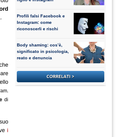
foto
ord
Profili falsi Facebook e
.
Instagram: come
riconoscerli e rischi
Body shaming: cos’è,
significato in psicologia,
reato e denuncia
 che
iare
ello
ram
.
e
di
 suo
ove
i