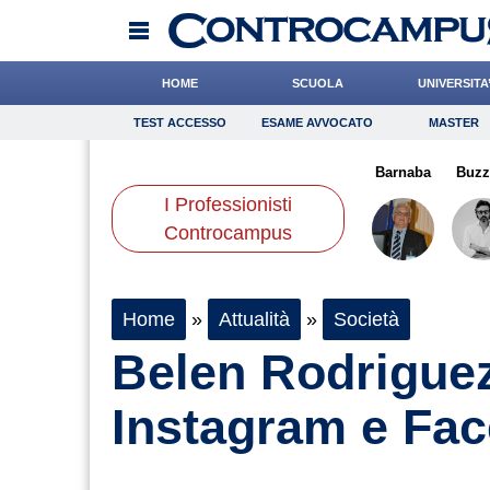
HOME
SCUOLA
UNIVERSITA
TEST ACCESSO
ESAME AVVOCATO
MASTER
TEST ACCESSO
Esame Avvocato
Master
arta
Rinaldi
Quaglia
Onomastico
Alemanno
Bricolage
Valorzi
Barnaba
Consigli
Buzz
I Professionisti
Scienze
Controcampus
Home
»
Attualità
»
Società
Belen Rodriguez
Instagram e Fac