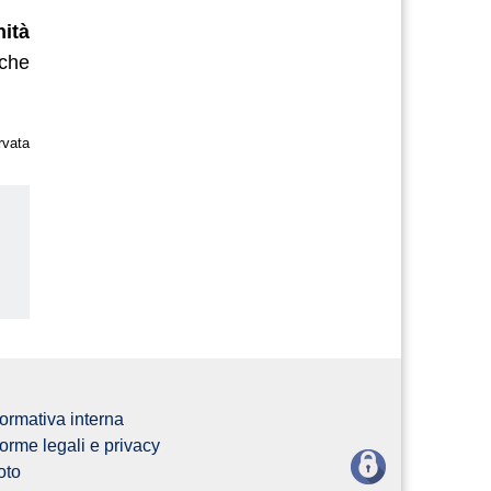
nità
 che
rvata
bo
ormativa interna
orme legali e privacy
oto