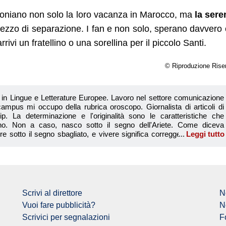
moniano non solo la loro vacanza in Marocco, ma
la sere
ezzo di separazione. I fan e non solo, sperano davvero
ivi un fratellino o una sorellina per il piccolo Santi.
© Riproduzione Rise
in Lingue e Letterature Europee. Lavoro nel settore comunicazione
ampus mi occupo della rubrica oroscopo. Giornalista di articoli di
ip. La determinazione e l'originalità sono le caratteristiche che
o. Non a caso, nasco sotto il segno dell'Ariete. Come diceva
sotto il segno sbagliato, e vivere significa correggere giorno per
Leggi tutto
 miei articoli cerco di dare dei consigli leggeri, utili ma soprattutto da
Giuseppina Palom
ti e il modo in cui influenzano le nostre esistenze, sono una scienza
ui libri. Con i miei scritti però, spero di fornire degli spunti utili e
e me.
Scrivi al direttore
N
Vuoi fare pubblicità?
N
Scrivici per segnalazioni
F