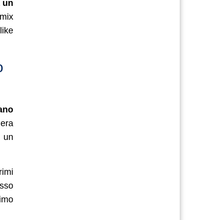
 un
 mix
like
o
fano
 era
n un
rimi
sso
timo