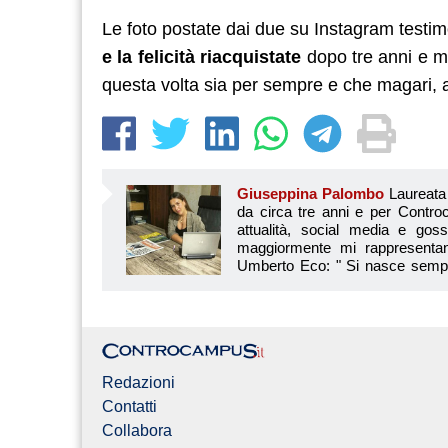
Le foto postate dai due su Instagram testi
e la felicità riacquistate
dopo tre anni e m
questa volta sia per sempre e che magari, arr
Giuseppina Palombo
Laureata 
da circa tre anni e per Controc
attualità, social media e goss
maggiormente mi rappresentan
Umberto Eco: " Si nasce sempre 
giorno il proprio oroscopo.". Con i
verificare giorno dopo giorno. Gli astri, i piane
troppo complessa da spiegare a parole o da leggere s
interessanti per gli appassionati e i seguaci com
Redazioni
Contatti
Collabora