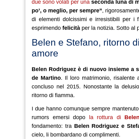
due sono volati per una
seconda luna di m
po’, o meglio, per sempre”
, rigorosamente
di elementi dolcissimi e irresistibili per 
esprimendo
felicità
per la notizia. Sotto al
Belen e Stefano, ritorno di 
amore
Belen Rodriguez è di nuovo insieme a su
de Martino
. Il loro matrimonio, risalente
concluso nel 2015. Nonostante la delusio
ritorno di fiamma.
I due hanno comunque sempre mantenuto rap
rumors emersi dopo
la rottura di
Bele
fondamento: tra
Belen Rodriguez e Ste
cielo, li bombardano di complimenti.