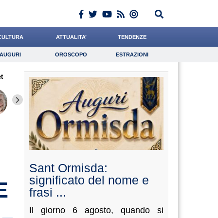
CULTURA
ATTUALITA’
TENDENZE
AUGURI
OROSCOPO
ESTRAZIONI
Auguri
Oroscopo
Estrazioni
t
iornalista
Chelini
Catizone
Lavoro
Grassotti
Psicologia
Bonanni
Santaniello
Bonett
Sant Ormisda:
significato del nome e
E
frasi ...
Il giorno 6 agosto, quando si