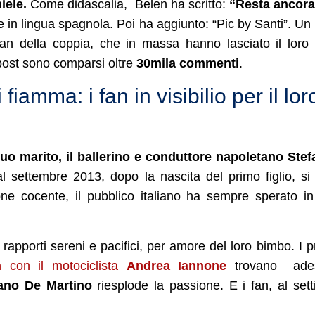
iele.
Come didascalia, Belen ha scritto:
“Resta ancora
 in lingua spagnola. Poi ha aggiunto: “Pic by Santi”. Un
i fan della coppia, che in massa hanno lasciato il loro 
 post sono comparsi oltre
30mila commenti
.
fiamma: i fan in visibilio per il lor
o marito, il ballerino e conduttore napoletano Ste
 al settembre 2013, dopo la nascita del primo figlio, si
ne cocente, il pubblico italiano ha sempre sperato i
porti sereni e pacifici, per amore del loro bimbo. I p
n
con il motociclista
Andrea Iannone
trovano ade
fano De Martino
riesplode la passione. E i fan, al set