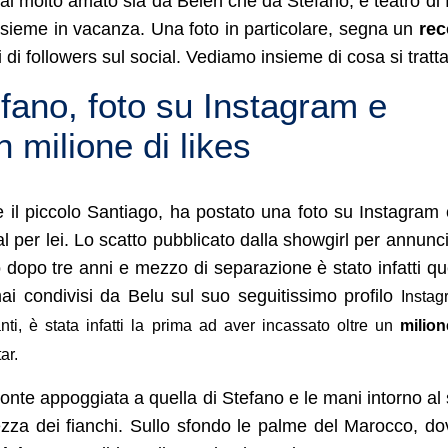
l molto amato sia da Belen che da Stefano, è teatro di 
insieme in vacanza. Una foto in particolare, segna un
rec
i di followers sul social. Vediamo insieme di cosa si tratta
fano, foto su Instagram e
 milione di likes
 il piccolo Santiago, ha postato una foto su Instagram
al per lei. Lo scatto pubblicato dalla showgirl per annunc
o dopo tre anni e mezzo di separazione è stato infatti qu
mai condivisi da Belu sul suo seguitissimo profilo
Instag
ti, è stata infatti la prima ad aver incassato oltre un
milion
ar.
ronte appoggiata a quella di Stefano e le mani intorno al
altezza dei fianchi. Sullo sfondo le palme del Marocco, d