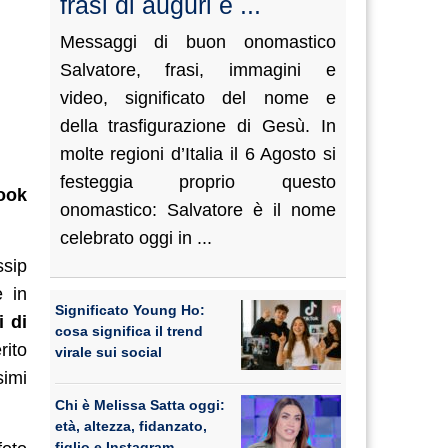
frasi di auguri e ...
Messaggi di buon onomastico
Salvatore, frasi, immagini e
video, significato del nome e
della trasfigurazione di Gesù. In
molte regioni d’Italia il 6 Agosto si
festeggia proprio questo
book
onomastico: Salvatore è il nome
celebrato oggi in ...
ssip
e in
Significato Young Ho:
 di
cosa significa il trend
rito
virale sui social
simi
Chi è Melissa Satta oggi:
età, altezza, fidanzato,
figlio e Instagram