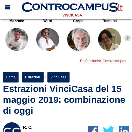
VINCICASA
Mazzone
Ward
Crepet
Romano
I Professionisti Controcampus
Home
»
Estrazioni
»
VinciCasa
Estrazioni VinciCasa del 15
maggio 2019: combinazione
di oggi
R. C.