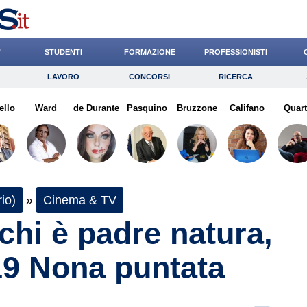
’
STUDENTI
FORMAZIONE
PROFESSIONISTI
LAVORO
CONCORSI
RICERCA
Lavoro
Concorsi
Ricerca
ello
Ward
Risparmio
de Durante
Pasquino
Diritto
Bruzzone
Economia
Califano
Quart
G
io)
»
Cinema & TV
 chi è padre natura,
19 Nona puntata