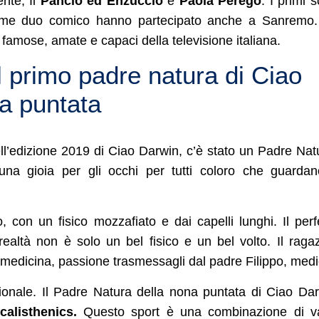
ente, Il
Pancio ed Enzuccio
e
Paola Perego
. I primi 
come duo comico hanno partecipato anche a Sanremo.
 famose, amate e capaci della televisione italiana.
il primo padre natura di Ciao
a puntata
l’edizione 2019 di Ciao Darwin, c’è stato un Padre Nat
na gioia per gli occhi per tutti coloro che guardan
o, con un fisico mozzafiato e dai capelli lunghi. Il perf
ealtà non è solo un bel fisico e un bel volto. Il raga
a medicina, passione trasmessagli dal padre Filippo, medi
ionale. Il Padre Natura della nona puntata di Ciao Da
calisthenics.
Questo sport è una combinazione di va