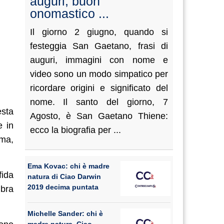
auguri, buon
onomastico ...
Il giorno 2 giugno, quando si
festeggia San Gaetano, frasi di
auguri, immagini con nome e
video sono un modo simpatico per
ricordare origini e significato del
nome. Il santo del giorno, 7
esta
Agosto, è San Gaetano Thiene:
e in
ecco la biografia per ...
rma,
Ema Kovac: chi è madre
fida
natura di Ciao Darwin
2019 decima puntata
mbra
Michelle Sander: chi è