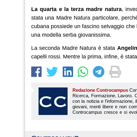
La quarta e la terza madre natura
, inv
stata una Madre Natura particolare, perché
cubana possiede un fascino selvaggio che ha
una modella serba giovanissima.
La seconda Madre Natura è stata
Angelin
capelli rossi. Mentre la prima, infine, è stat
Redazione Controcampus
Controcampus è Il magazine più letto dai giovani su: Scuola, Università, Ricerca, Formazione, Lavoro. Controcampus nasce nell’ottobre 2001 con la missione di affiancare con la notizia e l’informazione, il mondo dell’istruzione e dell’università. Il suo cuore pulsante sono i giovani, menti libere e non compromesse da nessun interesse di parte. Il progetto è ambizioso e Controcampus cresce e si evolve arricchendo il proprio staff con nuovi giovani vogliosi di essere protagonisti in un’avventura editoriale. Aumentano e si perfezionano le competenze e le professionalità di ognuno. Questo porta Controcam