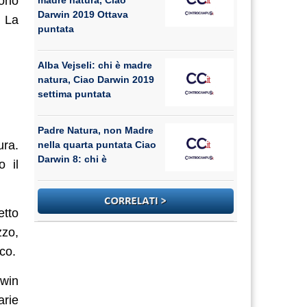
sono
madre natura, Ciao
Darwin 2019 Ottava
 La
puntata
Alba Vejseli: chi è madre
natura, Ciao Darwin 2019
settima puntata
Padre Natura, non Madre
ura.
nella quarta puntata Ciao
Darwin 8: chi è
o il
etto
zzo,
co.
rwin
rie