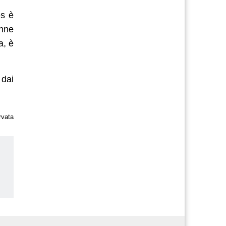
es è
enne
a, è
 dai
rvata
us