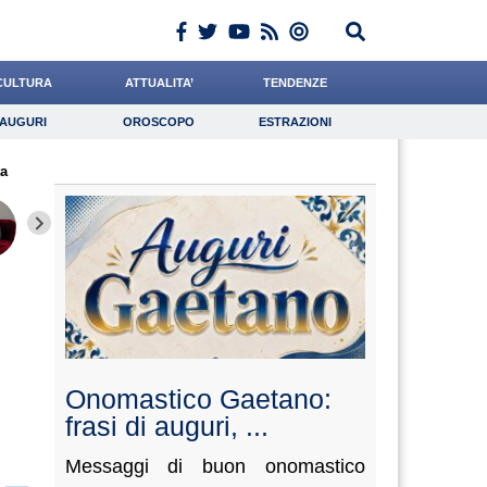
CULTURA
ATTUALITA’
TENDENZE
AUGURI
OROSCOPO
ESTRAZIONI
Auguri
Oroscopo
Estrazioni
a
iornalista
Cocchi
Gelisio
Lavoro
Alemanno
Psicologia
Baietti
Grassotti
Napolita
Onomastico Gaetano:
frasi di auguri, ...
Messaggi di buon onomastico