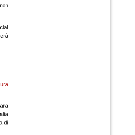
 non
cial
terà
ura
ara
alia
a di