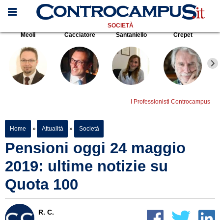
SOCIETÀ
Meoli
Cacciatore
Santaniello
Crepet
I Professionisti Controcampus
Home
»
Attualità
»
Società
Pensioni oggi 24 maggio
2019: ultime notizie su
Quota 100
R. C.