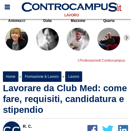
LAVORO
Antonucci
Dalia
Mazzone
Quarta
I Professionisti Controcampus
Home
»
Formazione & Lavoro
»
Lavoro
Lavorare da Club Med: come
fare, requisiti, candidatura e
stipendio
R. C.