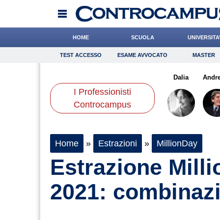
HOME
SCUOLA
UNIVERSITA
TEST ACCESSO
ESAME AVVOCATO
MASTER
TEST ACCESSO
Esame Avvocato
Master
aldi
Romano
Bruzzone
Onomastico
Coniglio
Bricolage
Boschetti
Dalia
Consigli
Andre
I Professionisti
Scienze
Controcampus
Home
»
Estrazioni
»
MillionDay
Estrazione Mill
2021: combinazi