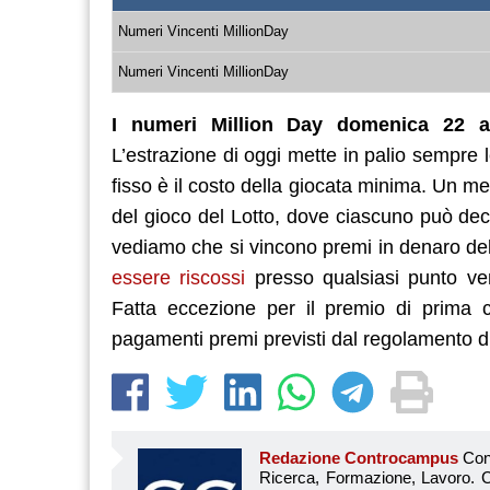
Numeri Vincenti MillionDay
Numeri Vincenti MillionDay
I numeri Million Day domenica 22 a
L’estrazione di oggi mette in palio sempre 
fisso è il costo della giocata minima. Un 
del gioco del Lotto, dove ciascuno può deci
vediamo che si vincono premi in denaro del
essere riscossi
presso qualsiasi punto vendi
Fatta eccezione per il premio di prima c
pagamenti premi previsti dal regolamento di
Redazione Controcampus
Controcampus è Il magazine più letto dai giovani su: Scuola, Università, Ricerca, Formazione, Lavoro. Controcampus nasce nell’ottobre 2001 con la missione di affiancare con la notizia e l’informazione, il mondo dell’istruzione e dell’università. Il suo cuore pulsante sono i giovani, menti libere e non compromesse da nessun interesse di parte. Il progetto è ambizioso e Controcampus cresce e si evolve arricchendo il proprio staff con nuovi giovani vogliosi di essere protagonisti in un’avventura editoriale. Aumentano e si perfezionano le competenze e le professionalità di ognuno. Questo porta Controcam