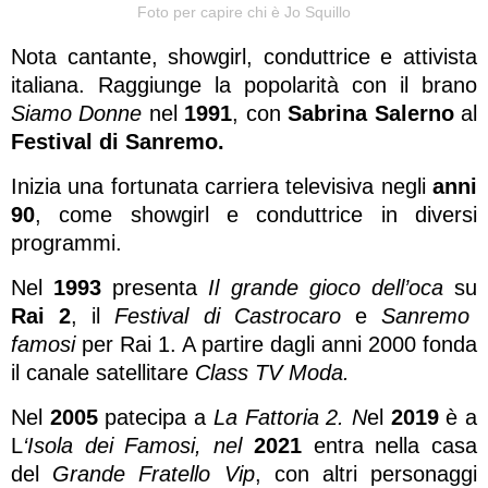
Foto per capire chi è Jo Squillo
Nota cantante, showgirl, conduttrice e attivista
italiana. Raggiunge la popolarità con il brano
Siamo Donne
nel
1991
, con
Sabrina Salerno
al
Festival di Sanremo.
Inizia una fortunata carriera televisiva negli
anni
90
, come showgirl e conduttrice in diversi
programmi.
Nel
1993
presenta
Il grande gioco dell’oca
su
Rai 2
, il
Festival di Castrocaro
e
Sanremo
famosi
per Rai 1. A partire dagli anni 2000 fonda
il canale satellitare
Class
TV Moda.
Nel
2005
patecipa a
La Fattoria 2. N
el
2019
è a
L
‘Isola dei Famosi, nel
2021
entra nella casa
del
Grande Fratello Vip
, con altri personaggi