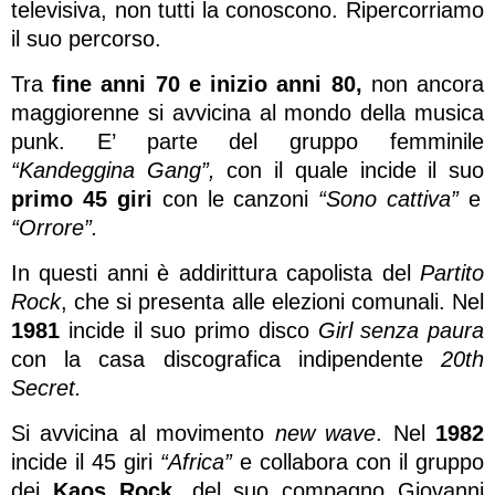
televisiva, non tutti la conoscono. Ripercorriamo
il suo percorso.
Tra
fine anni 70 e inizio anni 80,
non ancora
maggiorenne si avvicina al mondo della musica
punk. E’ parte del gruppo femminile
“Kandeggina Gang”,
con il quale incide il suo
primo 45 giri
con le canzoni
“Sono cattiva”
e
“Orrore”.
In questi anni è addirittura capolista del
Partito
Rock
, che si presenta alle elezioni comunali. Nel
1981
incide il suo primo disco
Girl senza paura
con la casa discografica indipendente
20th
Secret.
Si avvicina al movimento
new wave
. Nel
1982
incide il 45 giri
“Africa”
e collabora con il gruppo
dei
Kaos Rock
, del suo compagno Giovanni