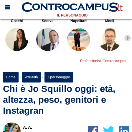
IL PERSONAGGIO
Cocchi
Scorza
Napolitani
Meoli
I Professionisti Controcampus
Home
»
Attualità
»
Il personaggio
Chi è Jo Squillo oggi: età,
altezza, peso, genitori e
Instagran
A. A.