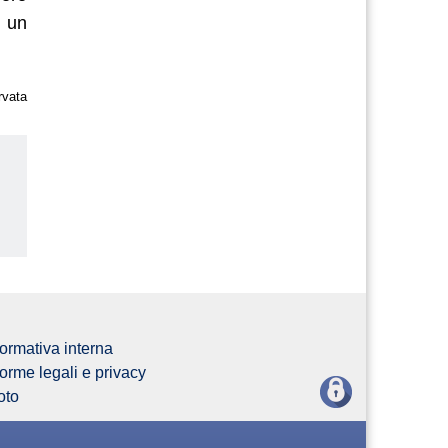
e un
rvata
us
ormativa interna
orme legali e privacy
oto