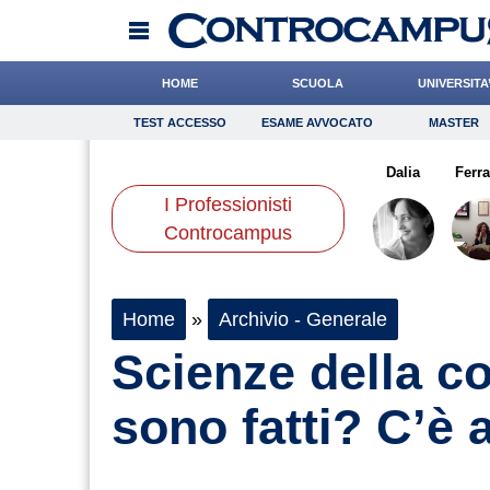
HOME
SCUOLA
UNIVERSITA
TEST ACCESSO
ESAME AVVOCATO
MASTER
TEST ACCESSO
Esame Avvocato
Master
naba
Carfagna
Bruzzone
Onomastico
Boschetti
Bricolage
Rinaldi
Dalia
Consigli
Ferr
I Professionisti
Scienze
Controcampus
Home
»
Archivio - Generale
Scienze della c
sono fatti? C’è 