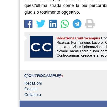
quest’ultima strada come la più percorri
giudizio totalmente oggettivo.
Redazione Controcampus
Controcampus è Il magazine più letto dai giovani su: Scuola, Università, Ricerca, Formazione, Lavoro. Controcampus nasce nell’ottobre 2001 con la missione di affiancare con la notizia e l’informazione, il mondo dell’istruzione e dell’università. Il suo cuore pulsante sono i giovani, menti libere e non compromesse da nessun interesse di parte. Il progetto è ambizioso e Controcampus cresce e si evolve arricchendo il proprio staff con nuovi giovani vogliosi di essere protagonisti in un’avventura editoriale. Aumentano e si perfezionano le competenze e le professionalità di ognuno. Questo porta Controcam
Redazioni
Contatti
Collabora