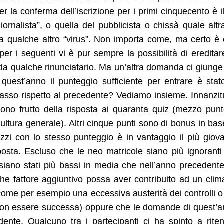
r la conferma dell’iscrizione per i primi cinquecento è i
ornalista”, o quella del pubblicista o chissà quale altr
da qualche altro “virus”. Non importa come, ma certo è
r i seguenti vi è pur sempre la possibilità di ereditar
a qualche rinunciatario. Ma un’altra domanda ci giunge
quest’anno il punteggio sufficiente per entrare è stat
 basso rispetto al precedente? Vediamo insieme. Innanzit
sono frutto della risposta ai quaranta quiz (mezzo pun
ultura generale). Altri cinque punti sono di bonus in bas
zzi con lo stesso punteggio è in vantaggio il più giov
sta. Escluso che le neo matricole siano più ignoranti
 siano stati più bassi in media che nell’anno precedente
che fattore aggiuntivo possa aver contribuito ad un clim
(come per esempio una eccessiva austerità dei controlli o
o non essere successa) oppure che le domande di quest’
dente. Qualcuno tra i partecipanti ci ha spinto a rite