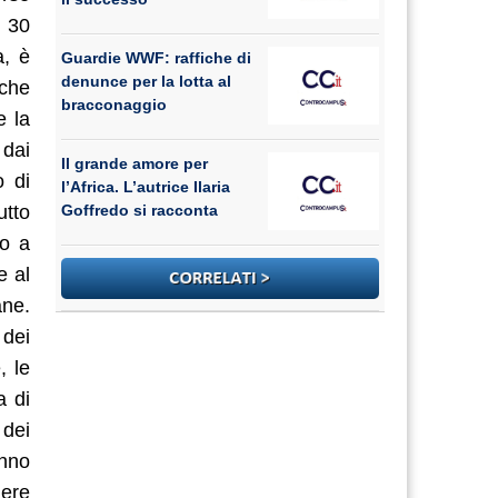
l 30
a, è
Guardie WWF: raffiche di
denunce per la lotta al
 che
bracconaggio
e la
 dai
Il grande amore per
o di
l’Africa. L’autrice Ilaria
utto
Goffredo si racconta
to a
e al
ane.
 dei
, le
a di
 dei
anno
nere