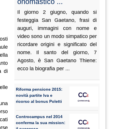
onomastico ...
Il giorno 2 giugno, quando si
festeggia San Gaetano, frasi di
auguri, immagini con nome e
video sono un modo simpatico per
osti
ricordare origini e significato del
aule
nome. Il santo del giorno, 7
ella
Agosto, è San Gaetano Thiene:
anto
ecco la biografia per ...
à di
elle
Riforma pensione 2015:
novità partite Iva e
ricorso al bonus Poletti
 una
orso
Controcampus nel 2014
cati
conferma la sua mission:
orse
il successo