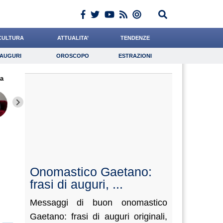
CULTURA
ATTUALITA’
TENDENZE
AUGURI
OROSCOPO
ESTRAZIONI
Auguri
Oroscopo
Estrazioni
a
iornalista
Napolitani
Falco
Lavoro
Catizone
Psicologia
Gnudi
De Luca
Antonuc
Onomastico Gaetano:
frasi di auguri, ...
Messaggi di buon onomastico
Gaetano: frasi di auguri originali,