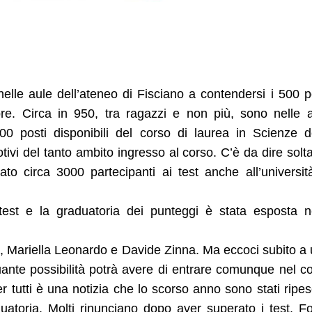
nelle aule dell’ateneo di Fisciano a contendersi i 500 p
mbre. Circa in 950, tra ragazzi e non più, sono nelle 
00 posti disponibili del corso di laurea in Scienze d
vi del tanto ambito ingresso al corso. C’è da dire solt
ato circa 3000 partecipanti ai test anche all’universit
est e la graduatoria dei punteggi è stata esposta n
ne, Mariella Leonardo e Davide Zinna. Ma eccoci subito a
ante possibilità potrà avere di entrare comunque nel c
 tutti è una notizia che lo scorso anno sono stati ripes
uatoria. Molti rinunciano dopo aver superato i test. F