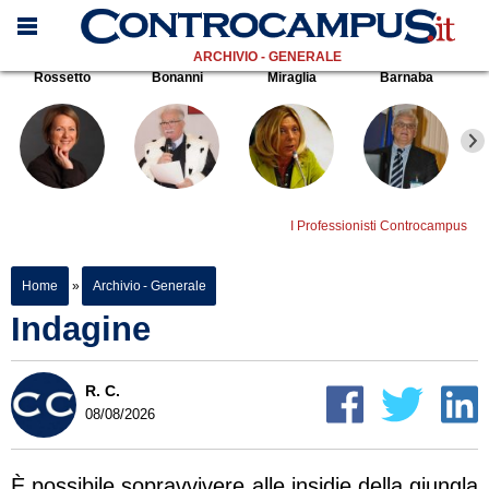
ARCHIVIO - GENERALE
Rossetto
Bonanni
Miraglia
Barnaba
I Professionisti Controcampus
Home
»
Archivio - Generale
Indagine
R. C.
08/08/2026
È possibile sopravvivere alle insidie della giungla