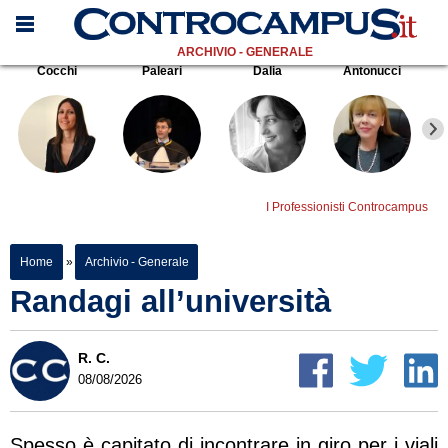
ARCHIVIO - GENERALE
Cocchi
Paleari
Dalia
Antonucci
I Professionisti Controcampus
Home
»
Archivio - Generale
Randagi all’università
R. C.
08/08/2026
Spesso è capitato di incontrare in giro per i viali