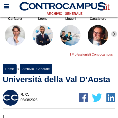
ARCHIVIO - GENERALE
Carfagna
Leone
Liguori
Cacciatore
I Professionisti Controcampus
Home
»
Archivio - Generale
Università della Val D’Aosta
R. C.
06/08/2026
L