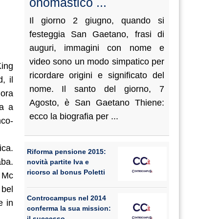
onomastico ...
Il giorno 2 giugno, quando si
festeggia San Gaetano, frasi di
auguri, immagini con nome e
video sono un modo simpatico per
King
ricordare origini e significato del
, il
nome. Il santo del giorno, 7
lora
Agosto, è San Gaetano Thiene:
ta a
ecco la biografia per ...
nco-
ica.
Riforma pensione 2015:
aba.
novità partite Iva e
ricorso al bonus Poletti
e Mc
 bel
Controcampus nel 2014
e in
conferma la sua mission:
il successo