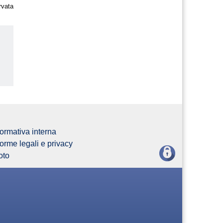
rvata
us
ormativa interna
orme legali e privacy
oto