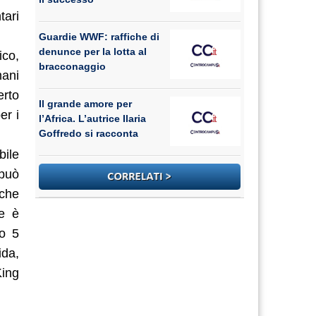
tari
Guardie WWF: raffiche di
denunce per la lotta al
ico,
bracconaggio
ani
erto
Il grande amore per
er i
l’Africa. L’autrice Ilaria
Goffredo si racconta
bile
 può
 che
he è
o 5
da,
King