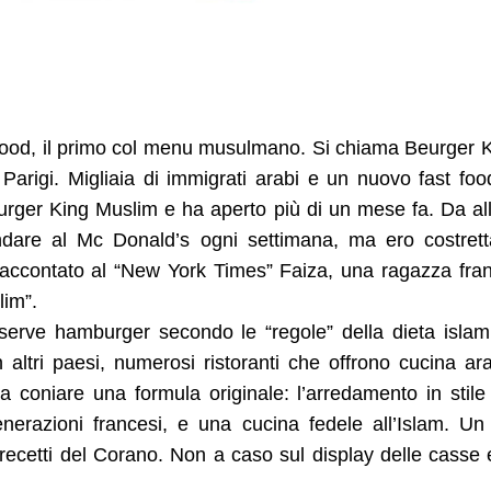
t food, il primo col menu musulmano. Si chiama Beurger 
rigi. Migliaia di immigrati arabi e un nuovo fast food
ger King Muslim e ha aperto più di un mese fa. Da al
dare al Mc Donald’s ogni settimana, ma ero costret
raccontato al “New York Times” Faiza, una ragazza fra
lim”.
a, serve hamburger secondo le “regole” della dieta islam
altri paesi, numerosi ristoranti che offrono cucina ar
a coniare una formula originale: l’arredamento in stil
nerazioni francesi, e una cucina fedele all’Islam. Un
recetti del Corano. Non a caso sul display delle casse 