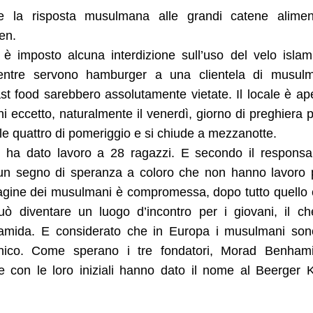
he la risposta musulmana alle grandi catene alimen
en.
 è imposto alcuna interdizione sull’uso del velo islam
mentre servono hamburger a una clientela di musulm
 fast food sarebbero assolutamente vietate. Il locale è ap
orni eccetto, naturalmente il venerdì, giorno di preghiera p
lle quattro di pomeriggio e si chiude a mezzanotte.
od ha dato lavoro a 28 ragazzi. E secondo il responsa
 un segno di speranza a coloro che non hanno lavoro
immagine dei musulmani è compromessa, dopo tutto quello
ò diventare un luogo d’incontro per i giovani, il c
amida. E considerato che in Europa i musulmani son
unico. Come sperano i tre fondatori, Morad Benhami
con le loro iniziali hanno dato il nome al Beerger 