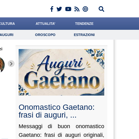
CULTURA
ATTUALITA’
TENDENZE
AUGURI
OROSCOPO
ESTRAZIONI
Auguri
Oroscopo
Estrazioni
zi
iornalista
Grassotti
Rinaldi
Lavoro
Carfagna
Psicologia
Mazzone
Rossetto
de Duran
Onomastico Gaetano:
frasi di auguri, ...
Messaggi di buon onomastico
Gaetano: frasi di auguri originali,