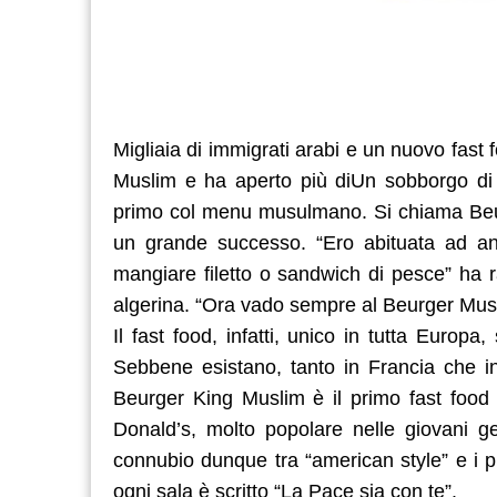
Migliaia di immigrati arabi e un nuovo fas
Muslim e ha aperto più diUn sobborgo di Pa
primo col menu musulmano. Si chiama Beur
un grande successo. “Ero abituata ad an
mangiare filetto o sandwich di pesce” ha 
algerina. “Ora vado sempre al Beurger Mus
Il fast food, infatti, unico in tutta Europ
Sebbene esistano, tanto in Francia che in 
Beurger King Muslim è il primo fast food 
Donald’s, molto popolare nelle giovani ge
connubio dunque tra “american style” e i p
ogni sala è scritto “La Pace sia con te”.