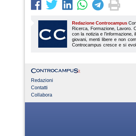
Redazione Controcampus
Controcampus è Il magazine più letto dai giovani su: Scuola, Università, Ricerca, Formazione, Lavoro. Controcampus nasce nell’ottobre 2001 con la missione di affiancare con la notizia e l’informazione, il mondo dell’istruzione e dell’università. Il suo cuore pulsante sono i giovani, menti libere e non compromesse da nessun interesse di parte. Il progetto è ambizioso e Controcampus cresce e si evolve arricchendo il proprio staff con nuovi giovani vogliosi di essere protagonisti in un’avventura editoriale. Aumentano e si perfezionano le competenze e le professionalità di ognuno. Questo porta Controcam
Redazioni
Contatti
Collabora