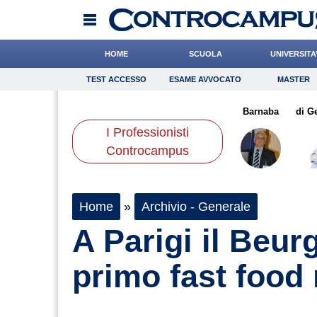
HOME
SCUOLA
UNIVERSITA
TEST ACCESSO
ESAME AVVOCATO
MASTER
TEST ACCESSO
Esame Avvocato
Master
iatore
Chelini
Baietti
Onomastico
Bonanni
Bricolage
Boschetti
Barnaba
Consigli
di G
I Professionisti
Scienze
Controcampus
Home
»
Archivio - Generale
A Parigi il Beur
primo fast foo