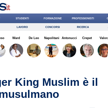
’
STUDENTI
FORMAZIONE
PROFESSIONISTI
LAVORO
CONCORSI
RICERCA
Lavoro
Concorsi
Ricerca
eso
Ward
Risparmio
De Leo
Napolitani
Diritto
Antonucci
Economia
Crepet
Valor
G
ger King Muslim è il
d musulmano