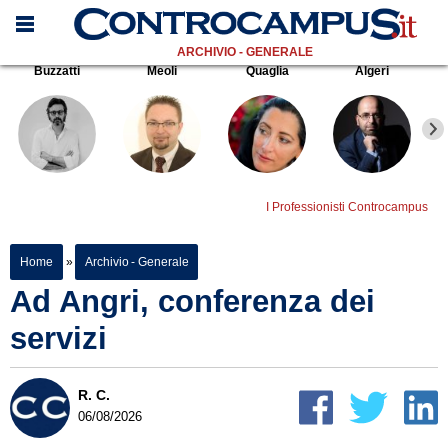
ARCHIVIO - GENERALE
Buzzatti
Meoli
Quaglia
Algeri
I Professionisti Controcampus
Home
»
Archivio - Generale
Ad Angri, conferenza dei
servizi
R. C.
06/08/2026