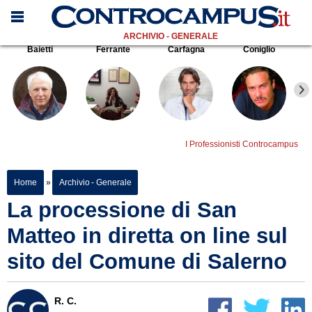
ARCHIVIO - GENERALE
Baietti
Ferrante
Carfagna
Coniglio
I Professionisti Controcampus
Home
»
Archivio - Generale
La processione di San
Matteo in diretta on line sul
sito del Comune di Salerno
R. C.