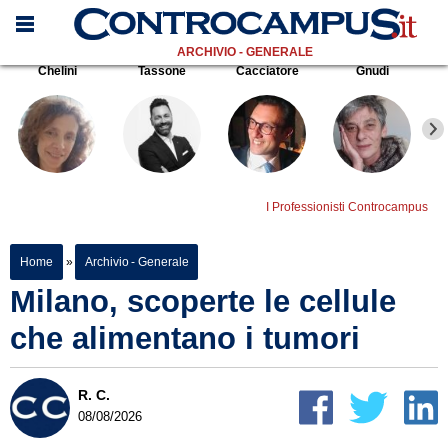
ARCHIVIO - GENERALE
Chelini
Tassone
Cacciatore
Gnudi
I Professionisti Controcampus
Home
»
Archivio - Generale
Milano, scoperte le cellule
che alimentano i tumori
R. C.
08/08/2026