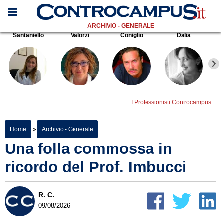
ARCHIVIO - GENERALE
Santaniello
Valorzi
Coniglio
Dalia
I Professionisti Controcampus
Home
»
Archivio - Generale
Una folla commossa in
ricordo del Prof. Imbucci
R. C.
09/08/2026