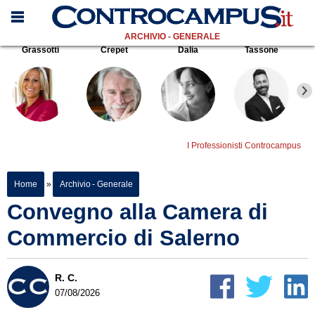
ARCHIVIO - GENERALE
Grassotti
Crepet
Dalia
Tassone
I Professionisti Controcampus
Home
»
Archivio - Generale
Convegno alla Camera di
Commercio di Salerno
R. C.
07/08/2026