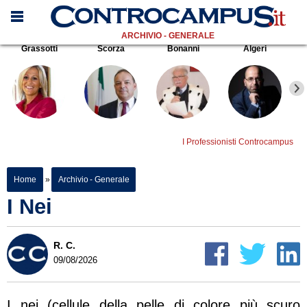
ARCHIVIO - GENERALE
Grassotti
Scorza
Bonanni
Algeri
I Professionisti Controcampus
Home
»
Archivio - Generale
I Nei
R. C.
09/08/2026
I nei (cellule della pelle di colore più scuro