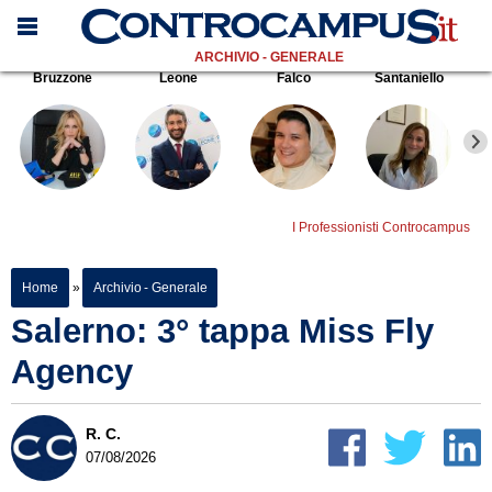
ARCHIVIO - GENERALE
Bruzzone
Leone
Falco
Santaniello
I Professionisti Controcampus
Home
»
Archivio - Generale
Salerno: 3° tappa Miss Fly
Agency
R. C.
07/08/2026