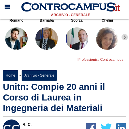
ARCHIVIO - GENERALE
Romano
Barnaba
Scorza
Chelini
I Professionisti Controcampus
Home
»
Archivio - Generale
Unitn: Compie 20 anni il
Corso di Laurea in
Ingegneria dei Materiali
R. C.