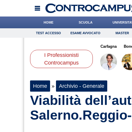
HOME
SCUOLA
UNIVERSITA
TEST ACCESSO
ESAME AVVOCATO
MASTER
TEST ACCESSO
Esame Avvocato
Master
cchi
Gnudi
Cacciatore
Onomastico
Liguori
Bricolage
Dalia
Carfagna
Consigli
Bone
I Professionisti
Scienze
Controcampus
Home
»
Archivio - Generale
Viabilità dell’au
Salerno.Reggio-