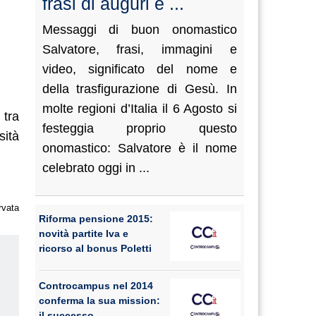
frasi di auguri e ...
Messaggi di buon onomastico
Salvatore, frasi, immagini e
video, significato del nome e
della trasfigurazione di Gesù. In
molte regioni d’Italia il 6 Agosto si
 tra
festeggia proprio questo
sità
onomastico: Salvatore è il nome
celebrato oggi in ...
rvata
Riforma pensione 2015:
novità partite Iva e
ricorso al bonus Poletti
Controcampus nel 2014
conferma la sua mission:
us
il successo