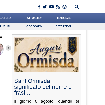
CULTURA
ATTUALITA’
TENDENZE
AUGURI
OROSCOPO
ESTRAZIONI
Auguri
Oroscopo
Estrazioni
za
iornalista
Miraglia
Rossetto
Lavoro
Valorzi
Psicologia
Romano
di Geso
Falco
Sant Ormisda:
significato del nome e
frasi ...
Il giorno 6 agosto, quando si