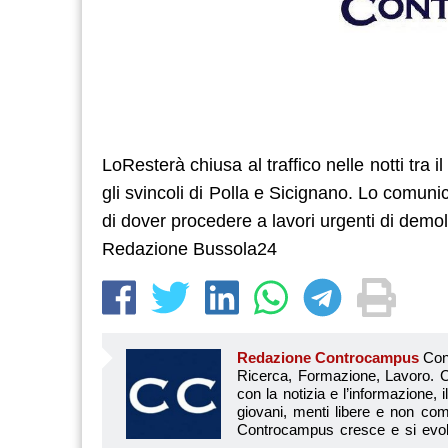
LoResterà chiusa al traffico nelle notti tra il 
gli svincoli di Polla e Sicignano. Lo comun
di dover procedere a lavori urgenti di demol
Redazione Bussola24
Redazione Controcampus
Controcampus è Il magazine più letto dai giovani su: Scuola, Università, Ricerca, Formazione, Lavoro. Controcampus nasce nell’ottobre 2001 con la missione di affiancare con la notizia e l’informazione, il mondo dell’istruzione e dell’università. Il suo cuore pulsante sono i giovani, menti libere e non compromesse da nessun interesse di parte. Il progetto è ambizioso e Controcampus cresce e si evolve arricchendo il proprio staff con nuovi giovani vogliosi di essere protagonisti in un’avventura editoriale. Aumentano e si perfezionano le competenze e le professionalità di ognuno. Questo porta Controcam