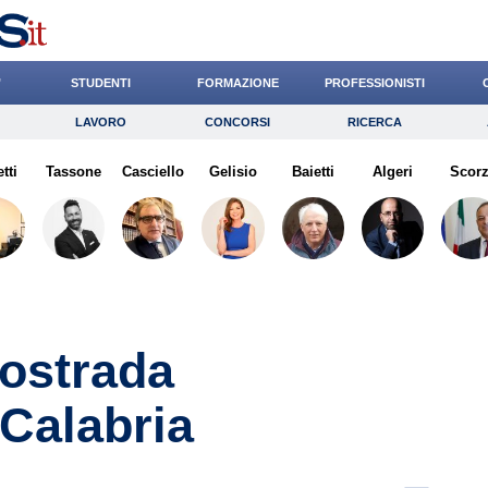
’
STUDENTI
FORMAZIONE
PROFESSIONISTI
LAVORO
CONCORSI
RICERCA
Lavoro
Concorsi
Ricerca
tti
Tassone
Risparmio
Casciello
Gelisio
Diritto
Baietti
Economia
Algeri
Scor
G
tostrada
Calabria