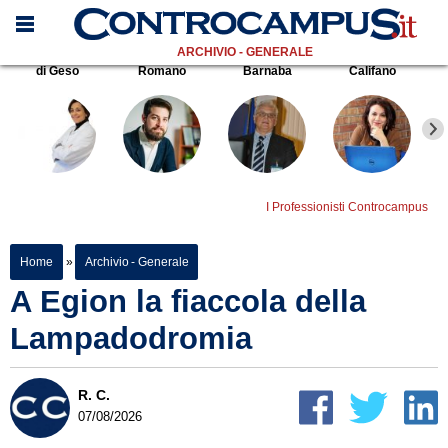
ARCHIVIO - GENERALE
di Geso
Romano
Barnaba
Califano
I Professionisti Controcampus
Home
»
Archivio - Generale
A Egion la fiaccola della
Lampadodromia
R. C.
07/08/2026