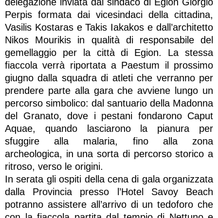
delegazione inviata dal sindaco di Egion Giorgio
Perpis formata dai vicesindaci della cittadina,
Vasilis Kostaras e Takis Iakakos e dall’architetto
Nikos Mourikis in qualità di responsabile del
gemellaggio per la città di Egion. La stessa
fiaccola verrà riportata a Paestum il prossimo
giugno dalla squadra di atleti che verranno per
prendere parte alla gara che avviene lungo un
percorso simbolico: dal santuario della Madonna
del Granato, dove i pestani fondarono Caput
Aquae, quando lasciarono la pianura per
sfuggire alla malaria, fino alla zona
archeologica, in una sorta di percorso storico a
ritroso, verso le origini.
In serata gli ospiti della cena di gala organizzata
dalla Provincia presso l’Hotel Savoy Beach
potranno assistere all’arrivo di un tedoforo che
con la fiaccola partita dal tempio di Nettuno e