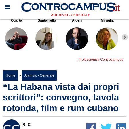
ARCHIVIO - GENERALE
Quarta
Santaniello
Algeri
Miraglia
I Professionisti Controcampus
Home
»
Archivio - Generale
“La Habana vista dai propri
scrittori”: convegno, tavola
rotonda, film e rum cubano
R. C.