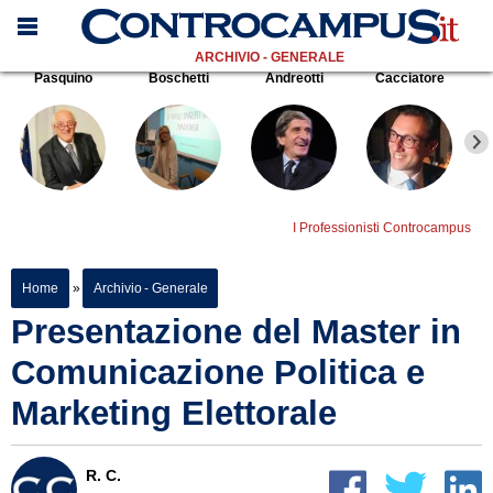
ARCHIVIO - GENERALE
Pasquino
Boschetti
Andreotti
Cacciatore
I Professionisti Controcampus
Home
»
Archivio - Generale
Presentazione del Master in
Comunicazione Politica e
Marketing Elettorale
R. C.