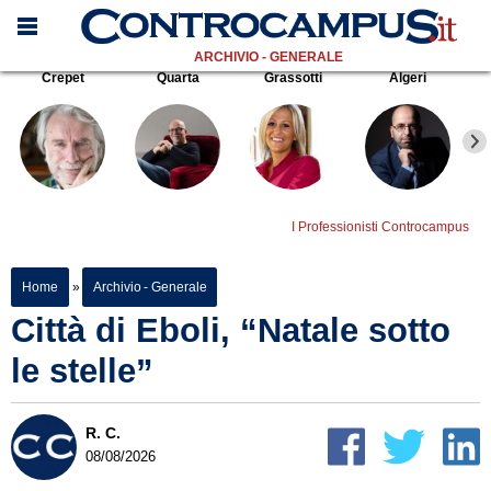
ARCHIVIO - GENERALE
Crepet
Quarta
Grassotti
Algeri
I Professionisti Controcampus
Home
»
Archivio - Generale
Città di Eboli, “Natale sotto
le stelle”
R. C.
08/08/2026