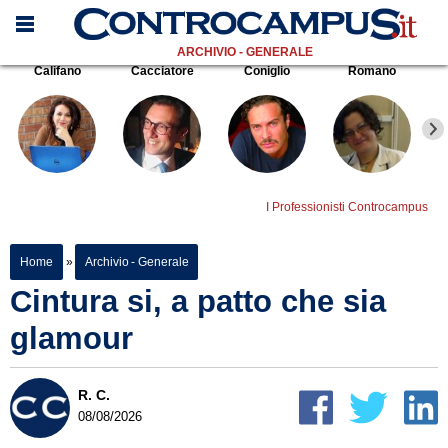
ARCHIVIO - GENERALE
Califano
Cacciatore
Coniglio
Romano
I Professionisti Controcampus
Home
»
Archivio - Generale
Cintura si, a patto che sia
glamour
R. C.
08/08/2026