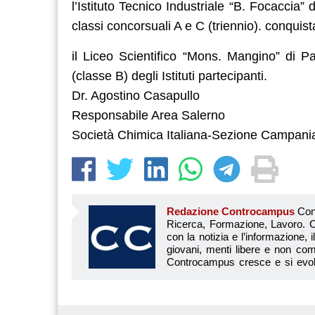
l’Istituto Tecnico Industriale “B. Focaccia” 
classi concorsuali A e C (triennio). conquis
il Liceo Scientifico “Mons. Mangino” di Pa
(classe B) degli Istituti partecipanti.
Dr. Agostino Casapullo
Responsabile Area Salerno
Società Chimica Italiana-Sezione Campani
Redazione Controcampus
Controcampus è Il magazine più letto dai giovani su: Scuola, Università, Ricerca, Formazione, Lavoro. Controcampus nasce nell’ottobre 2001 con la missione di affiancare con la notizia e l’informazione, il mondo dell’istruzione e dell’università. Il suo cuore pulsante sono i giovani, menti libere e non compromesse da nessun interesse di parte. Il progetto è ambizioso e Controcampus cresce e si evolve arricchendo il proprio staff con nuovi giovani vogliosi di essere protagonisti in un’avventura editoriale. Aumentano e si perfezionano le competenze e le professionalità di ognuno. Questo porta Controcam