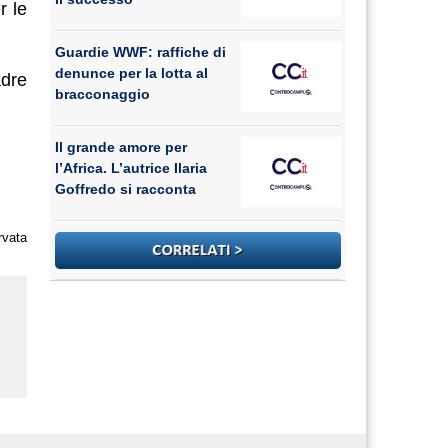
r le
Guardie WWF: raffiche di
denunce per la lotta al
adre
bracconaggio
Il grande amore per
l’Africa. L’autrice Ilaria
Goffredo si racconta
rvata
us