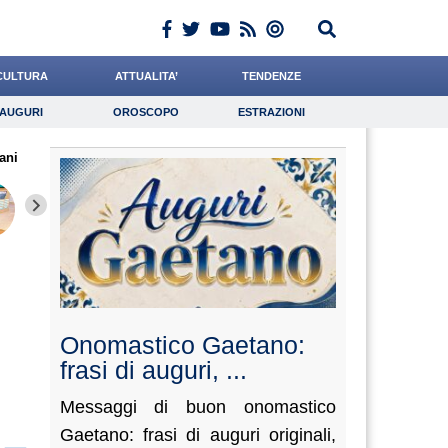
CULTURA
ATTUALITA’
TENDENZE
AUGURI
OROSCOPO
ESTRAZIONI
Auguri
Oroscopo
Estrazioni
ani
iornalista
Gelisio
Alemanno
Lavoro
Quaglia
Psicologia
Cocchi
Tassone
Grassot
Onomastico Gaetano:
frasi di auguri, ...
Messaggi di buon onomastico
Gaetano: frasi di auguri originali,