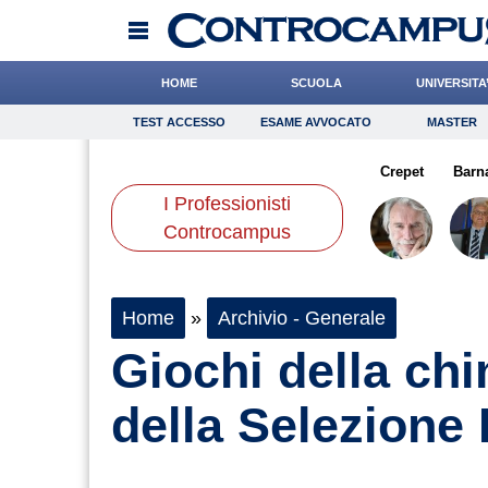
HOME
SCUOLA
UNIVERSITA
TEST ACCESSO
ESAME AVVOCATO
MASTER
TEST ACCESSO
Esame Avvocato
Master
nucci
Liguori
Valorzi
Onomastico
Santaniello
Bricolage
Carfagna
Crepet
Consigli
Barn
I Professionisti
Scienze
Controcampus
Home
»
Archivio - Generale
Giochi della chi
della Selezione