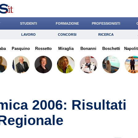
’
STUDENTI
FORMAZIONE
PROFESSIONISTI
LAVORO
CONCORSI
RICERCA
Lavoro
Concorsi
Ricerca
aba
Pasquino
Risparmio
Rossetto
Miraglia
Diritto
Bonanni
Economia
Boschetti
Napolit
G
mica 2006: Risultati
 Regionale