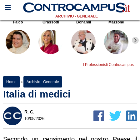
ARCHIVIO - GENERALE
Falco
Grassotti
Bonanni
Mazzone
I Professionisti Controcampus
Home
»
Archivio - Generale
Italia di medici
R. C.
10/08/2026
Secondo un censimento nel nostro Paese il