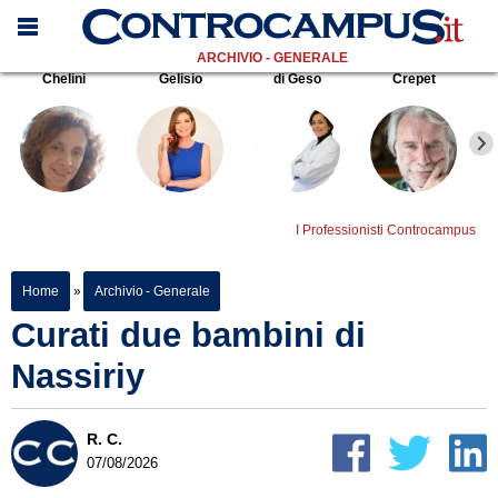
ARCHIVIO - GENERALE
Chelini
Gelisio
di Geso
Crepet
I Professionisti Controcampus
Home
»
Archivio - Generale
Curati due bambini di
Nassiriy
R. C.
07/08/2026