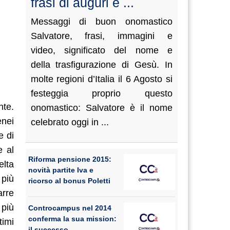
frasi di auguri e ...
Messaggi di buon onomastico
Salvatore, frasi, immagini e
video, significato del nome e
della trasfigurazione di Gesù. In
molte regioni d’Italia il 6 Agosto si
festeggia proprio questo
nte.
onomastico: Salvatore è il nome
enei
celebrato oggi in ...
e di
e al
Riforma pensione 2015:
elta
novità partite Iva e
 più
ricorso al bonus Poletti
arre
 più
Controcampus nel 2014
conferma la sua mission:
timi
il successo