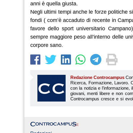
anni è quella giusta.
Negli ultimi tempi anche le forze politiche 
fondi ( com’è accaduto di recente in Camp
favore dello sport universitario Campano
sempre maggiore peso all’interno delle uni
corpore sano.
Redazione Controcampus
Controcampus è Il magazine più letto dai giovani su: Scuola, Università, Ricerca, Formazione, Lavoro. Controcampus nasce nell’ottobre 2001 con la missione di affiancare con la notizia e l’informazione, il mondo dell’istruzione e dell’università. Il suo cuore pulsante sono i giovani, menti libere e non compromesse da nessun interesse di parte. Il progetto è ambizioso e Controcampus cresce e si evolve arricchendo il proprio staff con nuovi giovani vogliosi di essere protagonisti in un’avventura editoriale. Aumentano e si perfezionano le competenze e le professionalità di ognuno. Questo porta Controcam