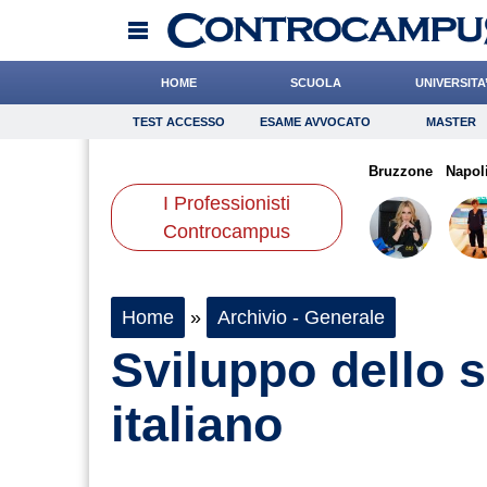
HOME
SCUOLA
UNIVERSITA
TEST ACCESSO
ESAME AVVOCATO
MASTER
TEST ACCESSO
Esame Avvocato
Master
nucci
Ferrante
Gnudi
Onomastico
Meoli
Bricolage
Pasquino
Bruzzone
Consigli
Napol
I Professionisti
Scienze
Controcampus
Home
»
Archivio - Generale
Sviluppo dello s
italiano