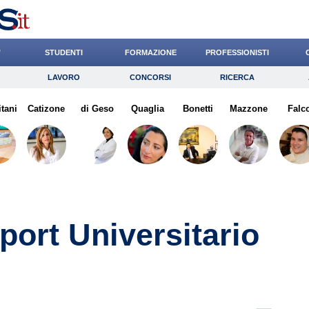
’
STUDENTI
FORMAZIONE
PROFESSIONISTI
LAVORO
CONCORSI
RICERCA
Lavoro
Concorsi
Ricerca
itani
Catizone
Risparmio
di Geso
Quaglia
Diritto
Bonetti
Economia
Mazzone
Falc
G
port Universitario