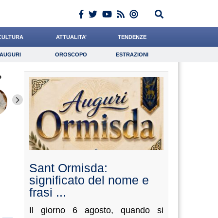
CULTURA
ATTUALITA’
TENDENZE
AUGURI
OROSCOPO
ESTRAZIONI
Auguri
Oroscopo
Estrazioni
o
iornalista
Cacciatore
Miraglia
Lavoro
Romano
Psicologia
Ward
Andreotti
Rinald
Sant Ormisda:
significato del nome e
frasi ...
Il giorno 6 agosto, quando si