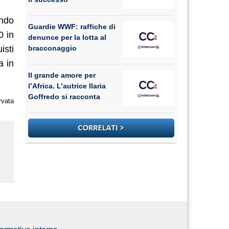
ando
Guardie WWF: raffiche di
0 in
denunce per la lotta al
isti
bracconaggio
a in
Il grande amore per
l’Africa. L’autrice Ilaria
Goffredo si racconta
rvata
us