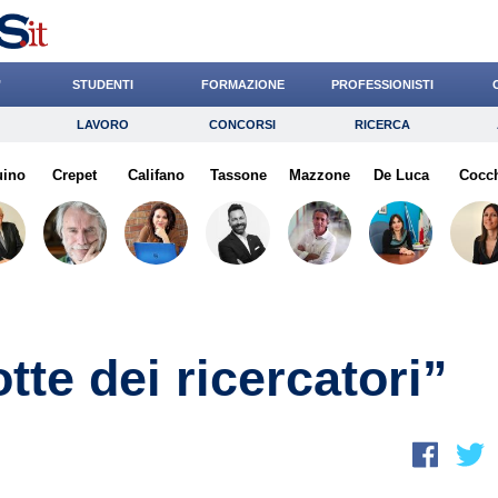
’
STUDENTI
FORMAZIONE
PROFESSIONISTI
LAVORO
CONCORSI
RICERCA
Lavoro
Concorsi
Ricerca
uino
Crepet
Risparmio
Califano
Tassone
Diritto
Mazzone
Economia
De Luca
Cocc
G
tte dei ricercatori”