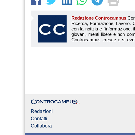
Redazione Controcampus
Controcampus è Il magazine più letto dai giovani su: Scuola, Università, Ricerca, Formazione, Lavoro. Controcampus nasce nell’ottobre 2001 con la missione di affiancare con la notizia e l’informazione, il mondo dell’istruzione e dell’università. Il suo cuore pulsante sono i giovani, menti libere e non compromesse da nessun interesse di parte. Il progetto è ambizioso e Controcampus cresce e si evolve arricchendo il proprio staff con nuovi giovani vogliosi di essere protagonisti in un’avventura editoriale. Aumentano e si perfezionano le competenze e le professionalità di ognuno. Questo porta Controcam
Redazioni
Contatti
Collabora