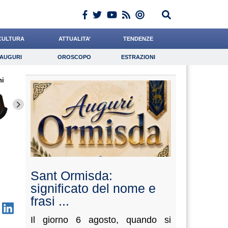
CULTURA
ATTUALITA’
TENDENZE
AUGURI
OROSCOPO
ESTRAZIONI
Auguri
Oroscopo
Estrazioni
hi
iornalista
Rinaldi
Quaglia
Lavoro
Antonucci
Psicologia
Miraglia
Valorzi
Boschet
Sant Ormisda:
significato del nome e
frasi ...
Il giorno 6 agosto, quando si