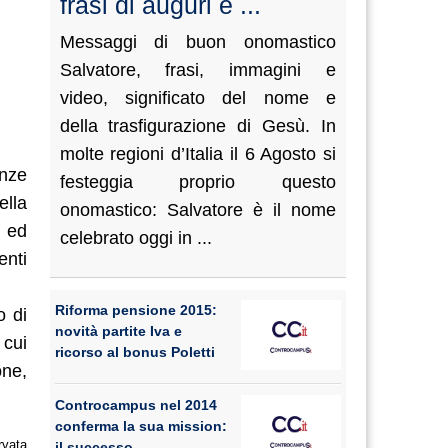
frasi di auguri e ...
Messaggi di buon onomastico
Salvatore, frasi, immagini e
video, significato del nome e
della trasfigurazione di Gesù. In
molte regioni d’Italia il 6 Agosto si
enze
festeggia proprio questo
ella
onomastico: Salvatore è il nome
i ed
celebrato oggi in ...
enti
Riforma pensione 2015:
o di
novità partite Iva e
 cui
ricorso al bonus Poletti
one,
Controcampus nel 2014
conferma la sua mission:
rvata
il successo