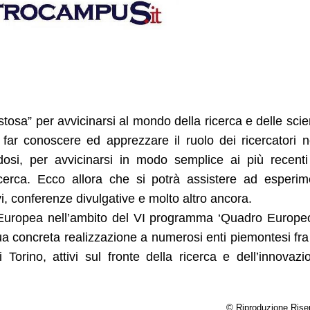
estosa” per avvicinarsi al mondo della ricerca e delle sci
far conoscere ed apprezzare il ruolo dei ricercatori n
osi, per avvicinarsi in modo semplice ai più recent
icerca. Ecco allora che si potrà assistere ad esperim
ttivi, conferenze divulgative e molto altro ancora.
 Europea nell’ambito del VI programma ‘Quadro Europe
ua concreta realizzazione a numerosi enti piemontesi fra
orino, attivi sul fronte della ricerca e dell’innovazi
© Riproduzione Rise