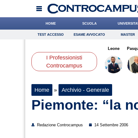
HOME
SCUOLA
UNIVERSITA
TEST ACCESSO
ESAME AVVOCATO
MASTER
TEST ACCESSO
Esame Avvocato
Master
oli
Quarta
Romano
Onomastico
Napolitani
Bricolage
Coniglio
Leone
Consigli
Pasq
I Professionisti
Scienze
Controcampus
Home
»
Archivio - Generale
Piemonte: “la no
Redazione Controcampus
14 Settembre 2006