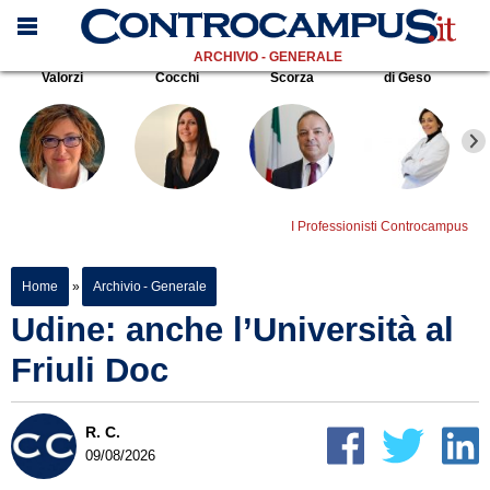
ARCHIVIO - GENERALE
Valorzi
Cocchi
Scorza
di Geso
I Professionisti Controcampus
Home
»
Archivio - Generale
Udine: anche l’Università al
Friuli Doc
R. C.
09/08/2026