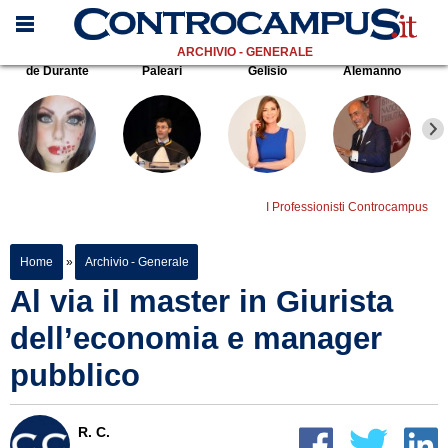
ARCHIVIO - GENERALE
de Durante
Paleari
Gelisio
Alemanno
I Professionisti Controcampus
Home
»
Archivio - Generale
Al via il master in Giurista
dell’economia e manager
pubblico
R. C.