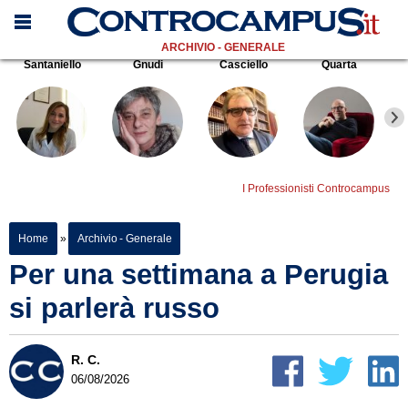
ARCHIVIO - GENERALE
Santaniello
Gnudi
Casciello
Quarta
I Professionisti Controcampus
Home
»
Archivio - Generale
Per una settimana a Perugia
si parlerà russo
R. C.
06/08/2026