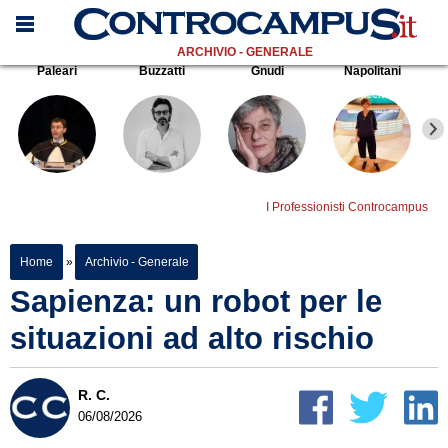
ARCHIVIO - GENERALE
Paleari
Buzzatti
Gnudi
Napolitani
I Professionisti Controcampus
Home
»
Archivio - Generale
Sapienza: un robot per le
situazioni ad alto rischio
R. C.
06/08/2026